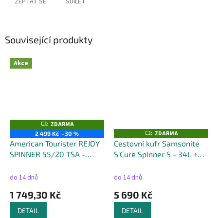
ZEPTAT SE
SDÍLET
Související produkty
Akce
ZDARMA
Z
D
ZDARMA
Z
2 499 Kč
–30 %
A
D
American Tourister REJOY
Cestovní kufr Samsonite
R
A
M
SPINNER 55/20 TSA -
S'Cure Spinner S - 34L
+
R
A
M
objem 35 litrů
kufr zdarma
A
do 14 dnů
do 14 dnů
1 749,30 Kč
5 690 Kč
DETAIL
DETAIL