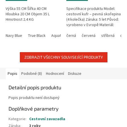
Výška 55 CM Šířka 40 CM
Specifikace produktu Model:
Hloubka 20 CM Objem 35 L
cestovní kufr – pevná skořepina
Hmotnost 2.4 KG
(4 kolečka) Záruka: 5 let Původ:
vyrobeno v Evropě Materiál:
polypropylen Rozměry: 40 × 55 ×
Navy Blue
True Black
Aquatic Awe
20 cm Kapacita: 34 l...
černá
Azure Blue
červená
stříbrná
Electric Yellow
ora
ZOBRAZIT VŠECHNY SOUVISEJÍCÍ PRODUKTY
Popis
Podobné (8)
Hodnocení
Diskuze
Detailní popis produktu
Popis produktu není dostupný
Doplňkové parametry
Kategorie
:
Cestovní zavazadla
Záruka
:
3 roky