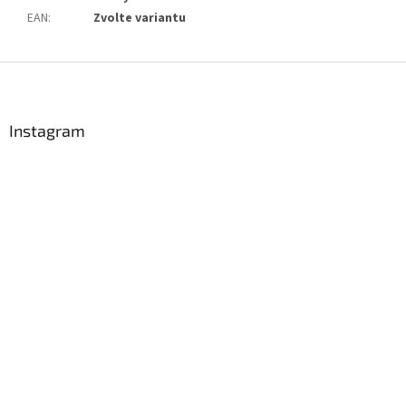
EAN
:
Zvolte variantu
Z
á
p
a
Instagram
t
í