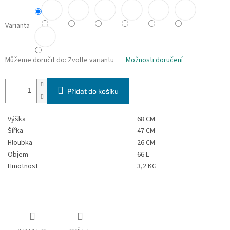
Varianta
Můžeme doručit do:
Zvolte variantu
Možnosti doručení
Přidat do košíku
Výška
68 CM
Šířka
47 CM
Hloubka
26 CM
Objem
66 L
Hmotnost
3,2 KG