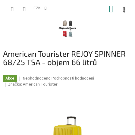
Přejít
NÁKUP
na
CZK
obsah
KOŠÍK
American Tourister REJOY SPINNER
68/25 TSA - objem 66 litrů
Průměrné
Neohodnoceno
Podrobnosti hodnocení
Akce
hodnocení
Značka:
American Tourister
produktu
je
0,0
z
5
hvězdiček.