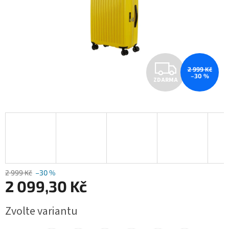
Z
2 999 Kč
–30 %
ZDARMA
D
A
R
M
A
2 999 Kč
–30 %
2 099,30 Kč
Měrná
Zvolte variantu
cena: