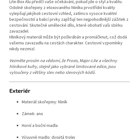
Lite-Box Alu předčí vaše očekávání, pokud jde o styl a kvalitu.
Odolné skořepiny z eloxovaného hliníku prvotřídní kvality
vylepšují jakýkoli cestovní vzhled, zatímco vysoce kvalitní
bezpečnostní a balicí prvky zajišťují ten nejpohodlnější zážitek z
cestování. Skutečné umělecké dílo, které obohatí vaši sbírku
zavazadel.
Hliníkový materiál může být poškrábán a promáčknut, což dodá
vašemu zavazadlu na cestách charakter. Cestovní vzpomínky
nikdy nezmizí.
Vezměte prosím na vědomí, že Proxis, Major-Lite a všechny
hliníkové kufry, stejně jako vybrané limitované edice, jsou
vyloučeny z většiny slev nebo slevových kódů.
Exteriér
Materiál skořepiny: hliník
Zámek: ano
Horní a boční madla
Výsuvné madlo: dvojitá trolej