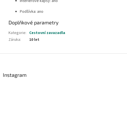
Interiérové kapsy: ano
Podšívka: ano
Doplňkové parametry
Kategorie
:
Cestovní zavazadla
Záruka
:
10 let
Z
á
p
a
Instagram
t
í