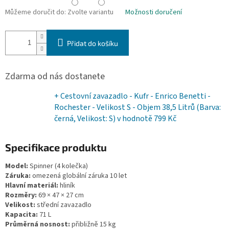
Můžeme doručit do:
Zvolte variantu
Možnosti doručení
Přidat do košíku
Zdarma od nás dostanete
+ Cestovní zavazadlo - Kufr - Enrico Benetti -
Rochester - Velikost S - Objem 38,5 Litrů (Barva:
černá, Velikost: S)
v hodnotě 799 Kč
Specifikace produktu
Model:
Spinner (4 kolečka)
Záruka:
omezená globální záruka 10 let
Hlavní materiál:
hliník
Rozměry:
69 × 47 × 27 cm
Velikost:
střední zavazadlo
Kapacita:
71 L
Průměrná nosnost:
přibližně 15 kg