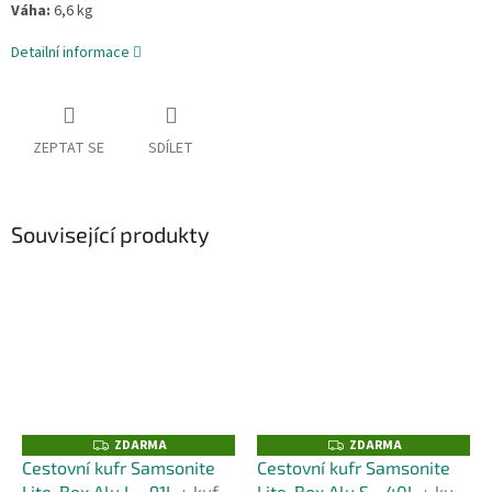
Váha:
6,6 kg
Detailní informace
ZEPTAT SE
SDÍLET
Související produkty
ZDARMA
ZDARMA
Z
Z
D
D
Cestovní kufr Samsonite
Cestovní kufr Samsonite
A
A
Lite-Box Alu L - 91L
+ kufr
Lite-Box Alu S - 40L
+ kufr
R
R