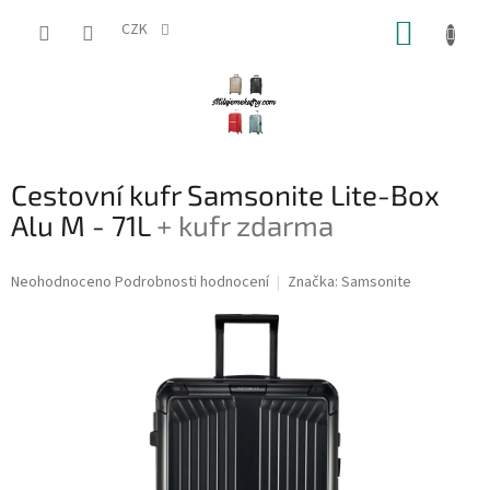
Přejít
NÁKUP
na
CZK
obsah
KOŠÍK
Cestovní kufr Samsonite Lite-Box
Alu M - 71L
+ kufr zdarma
Průměrné
Neohodnoceno
Podrobnosti hodnocení
Značka:
Samsonite
hodnocení
produktu
je
0,0
z
5
hvězdiček.