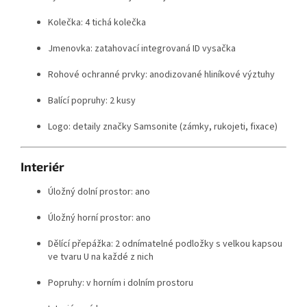
Kolečka: 4 tichá kolečka
Jmenovka: zatahovací integrovaná ID vysačka
Rohové ochranné prvky: anodizované hliníkové výztuhy
Balící popruhy: 2 kusy
Logo: detaily značky Samsonite (zámky, rukojeti, fixace)
Interiér
Úložný dolní prostor: ano
Úložný horní prostor: ano
Dělící přepážka: 2 odnímatelné podložky s velkou kapsou
ve tvaru U na každé z nich
Popruhy: v horním i dolním prostoru