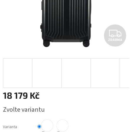
Z
ZDARMA
D
A
R
M
A
18 179 Kč
Měrná
Zvolte variantu
cena:
Varianta