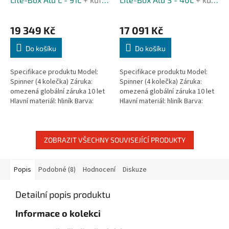
M
M
zdarma
zdarma
A
A
19 349 Kč
17 091 Kč
Do košíku
Do košíku
Specifikace produktu Model:
Specifikace produktu Model:
Spinner (4 kolečka) Záruka:
Spinner (4 kolečka) Záruka:
omezená globální záruka 10 let
omezená globální záruka 10 let
Hlavní materiál: hliník Barva:
Hlavní materiál: hliník Barva:
hliníková stříbrná Rozměry: 76 ×
hliníková stříbrná Rozměry: 55 ×
51 × 28 cm Velikost:...
40 × 23 cm Velikost:...
ZOBRAZIT VŠECHNY SOUVISEJÍCÍ PRODUKTY
Popis
Podobné (8)
Hodnocení
Diskuze
Detailní popis produktu
Informace o kolekci