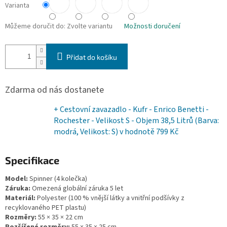
Varianta
Můžeme doručit do:
Zvolte variantu
Možnosti doručení
Přidat do košíku
Zdarma od nás dostanete
+ Cestovní zavazadlo - Kufr - Enrico Benetti -
Rochester - Velikost S - Objem 38,5 Litrů (Barva:
modrá, Velikost: S)
v hodnotě 799 Kč
Specifikace
Model:
Spinner (4 kolečka)
Záruka:
Omezená globální záruka 5 let
Materiál:
Polyester (100 % vnější látky a vnitřní podšívky z
recyklovaného PET plastu)
Rozměry:
55 × 35 × 22 cm
Rozšířené rozměry:
55 × 35 × 25 cm