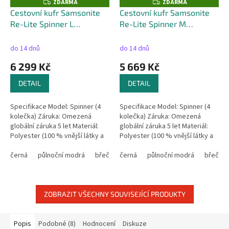
ZDARMA
ZDARMA
Z
Z
D
D
Cestovní kufr Samsonite
Cestovní kufr Samsonite
A
A
Re-Lite Spinner L
Re-Lite Spinner M
R
R
M
M
rozšiřitelný - 129L
+ kufr
rozšiřitelný - 88L
+ kufr
A
A
zdarma
zdarma
do 14 dnů
do 14 dnů
6 299 Kč
5 669 Kč
DETAIL
DETAIL
Specifikace Model: Spinner (4
Specifikace Model: Spinner (4
kolečka) Záruka: Omezená
kolečka) Záruka: Omezená
globální záruka 5 let Materiál:
globální záruka 5 let Materiál:
Polyester (100 % vnější látky a
Polyester (100 % vnější látky a
vnitřní podšívky z
vnitřní podšívky z
recyklovaného PET plastu)
černá
půlnoční modrá
břečťanová zelená
recyklovaného PET plastu)
černá
půlnoční modrá
capri modrá
břečťan
makov
Rozměry: 78...
Rozměry: 67...
ZOBRAZIT VŠECHNY SOUVISEJÍCÍ PRODUKTY
Popis
Podobné (8)
Hodnocení
Diskuze