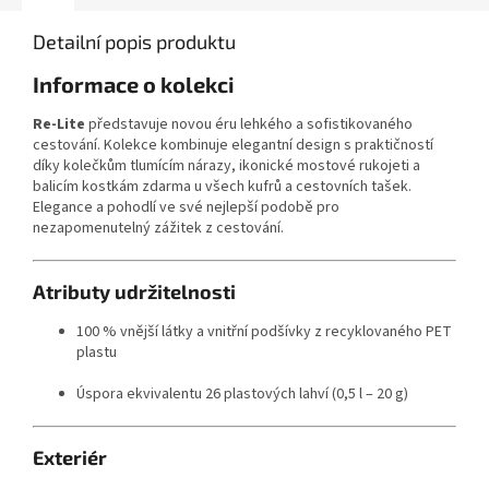
Detailní popis produktu
Informace o kolekci
Re-Lite
představuje novou éru lehkého a sofistikovaného
cestování. Kolekce kombinuje elegantní design s praktičností
díky kolečkům tlumícím nárazy, ikonické mostové rukojeti a
balicím kostkám zdarma u všech kufrů a cestovních tašek.
Elegance a pohodlí ve své nejlepší podobě pro
nezapomenutelný zážitek z cestování.
Atributy udržitelnosti
100 % vnější látky a vnitřní podšívky z recyklovaného PET
plastu
Úspora ekvivalentu 26 plastových lahví (0,5 l – 20 g)
Exteriér