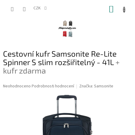
Přejít
NÁKUP
na
CZK
obsah
KOŠÍK
Cestovní kufr Samsonite Re-Lite
Spinner S slim rozšiřitelný - 41L
+
kufr zdarma
Průměrné
Neohodnoceno
Podrobnosti hodnocení
Značka:
Samsonite
hodnocení
produktu
je
0,0
z
5
hvězdiček.