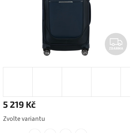
Z
ZDARMA
D
A
R
M
A
5 219 Kč
Měrná
Zvolte variantu
cena: