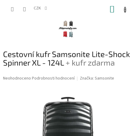
Přejít
NÁKUP
na
CZK
obsah
KOŠÍK
Cestovní kufr Samsonite Lite-Shock
Spinner XL - 124L
+ kufr zdarma
Průměrné
Neohodnoceno
Podrobnosti hodnocení
Značka:
Samsonite
hodnocení
produktu
je
0,0
z
5
hvězdiček.