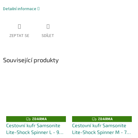
Detailní informace
ZEPTAT SE
SDÍLET
Související produkty
ZDARMA
ZDARMA
Z
Z
D
D
Cestovní kufr Samsonite
Cestovní kufr Samsonite
A
A
Lite-Shock Spinner L - 98L
Lite-Shock Spinner M - 73L
R
R
M
M