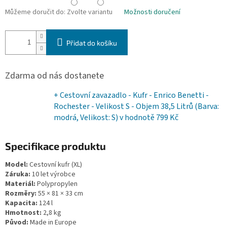
Můžeme doručit do:
Zvolte variantu
Možnosti doručení
Přidat do košíku
Zdarma od nás dostanete
+ Cestovní zavazadlo - Kufr - Enrico Benetti -
Rochester - Velikost S - Objem 38,5 Litrů (Barva:
modrá, Velikost: S)
v hodnotě 799 Kč
Specifikace produktu
Model:
Cestovní kufr (XL)
Záruka:
10 let výrobce
Materiál:
Polypropylen
Rozměry:
55 × 81 × 33 cm
Kapacita:
124 l
Hmotnost:
2,8 kg
Původ:
Made in Europe