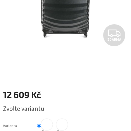
Z
ZDARMA
D
A
R
M
A
12 609 Kč
Měrná
Zvolte variantu
cena:
Varianta