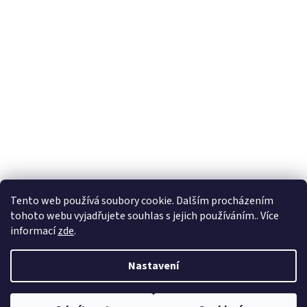
Tento web používá soubory cookie. Dalším procházením
tohoto webu vyjadřujete souhlas s jejich používáním.. Více
Sledovat na Instagramu
informací
zde
.
Nastavení
Vytvořil Shoptet