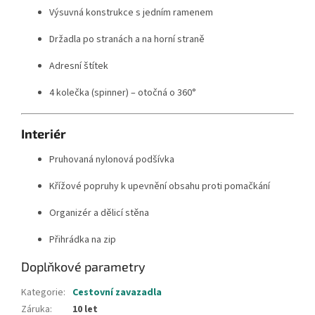
Výsuvná konstrukce s jedním ramenem
Držadla po stranách a na horní straně
Adresní štítek
4 kolečka (spinner) – otočná o 360°
Interiér
Pruhovaná nylonová podšívka
Křížové popruhy k upevnění obsahu proti pomačkání
Organizér a dělicí stěna
Přihrádka na zip
Doplňkové parametry
Kategorie
:
Cestovní zavazadla
Záruka
:
10 let