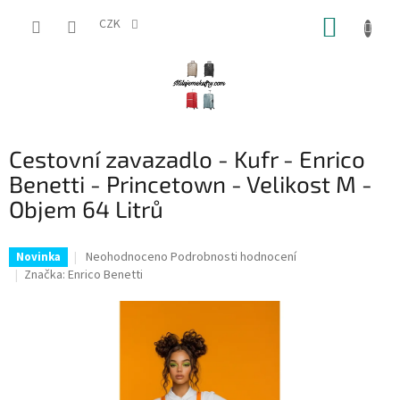
Přejít
NÁKUP
na
CZK
obsah
KOŠÍK
Cestovní zavazadlo - Kufr - Enrico
Benetti - Princetown - Velikost M -
Objem 64 Litrů
Průměrné
Neohodnoceno
Podrobnosti hodnocení
Novinka
hodnocení
Značka:
Enrico Benetti
produktu
je
0,0
z
5
hvězdiček.