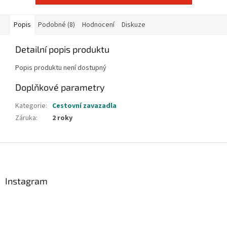
Popis
Podobné (8)
Hodnocení
Diskuze
Detailní popis produktu
Popis produktu není dostupný
Doplňkové parametry
Kategorie
:
Cestovní zavazadla
Záruka
:
2 roky
Z
á
p
a
Instagram
t
í