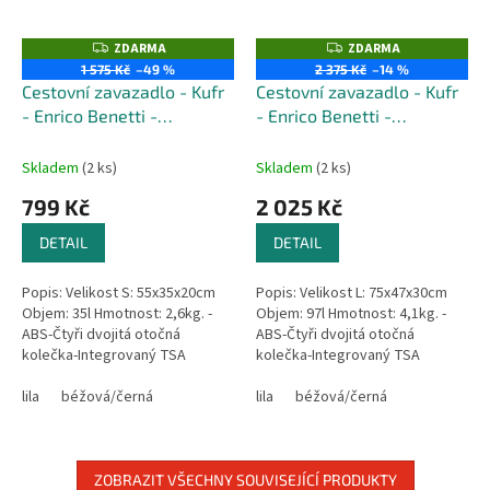
ZDARMA
ZDARMA
Z
Z
D
D
1 575 Kč
–49 %
2 375 Kč
–14 %
A
A
Cestovní zavazadlo - Kufr
Cestovní zavazadlo - Kufr
R
R
M
M
- Enrico Benetti -
- Enrico Benetti -
A
A
Princetown - Velikost S -
Princetown - Velikost L -
Objem 35 Litrů
Objem 97 Litrů
Skladem
(2 ks)
Skladem
(2 ks)
799 Kč
2 025 Kč
DETAIL
DETAIL
Popis: Velikost S: 55x35x20cm
Popis: Velikost L: 75x47x30cm
Objem: 35l Hmotnost: 2,6kg. -
Objem: 97l Hmotnost: 4,1kg. -
ABS-Čtyři dvojitá otočná
ABS-Čtyři dvojitá otočná
kolečka-Integrovaný TSA
kolečka-Integrovaný TSA
zámek-Hlavní přihrádka na zip-
zámek-Hlavní přihrádka na zip-
Horní a boční madlo-Výsuvné...
lila
béžová/černá
Horní a boční madlo-Výsuvné...
lila
béžová/černá
ZOBRAZIT VŠECHNY SOUVISEJÍCÍ PRODUKTY