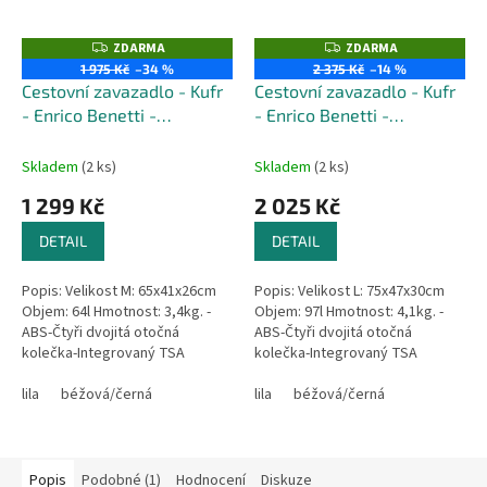
ZDARMA
ZDARMA
Z
Z
D
D
1 975 Kč
–34 %
2 375 Kč
–14 %
A
A
Cestovní zavazadlo - Kufr
Cestovní zavazadlo - Kufr
R
R
M
M
- Enrico Benetti -
- Enrico Benetti -
A
A
Princetown - Velikost M -
Princetown - Velikost L -
Objem 64 Litrů
Objem 97 Litrů
Skladem
(2 ks)
Skladem
(2 ks)
1 299 Kč
2 025 Kč
DETAIL
DETAIL
Popis: Velikost M: 65x41x26cm
Popis: Velikost L: 75x47x30cm
Objem: 64l Hmotnost: 3,4kg. -
Objem: 97l Hmotnost: 4,1kg. -
ABS-Čtyři dvojitá otočná
ABS-Čtyři dvojitá otočná
kolečka-Integrovaný TSA
kolečka-Integrovaný TSA
zámek-Hlavní přihrádka na zip-
zámek-Hlavní přihrádka na zip-
Horní a boční madlo-Výsuvné...
lila
béžová/černá
Horní a boční madlo-Výsuvné...
lila
béžová/černá
Popis
Podobné (1)
Hodnocení
Diskuze