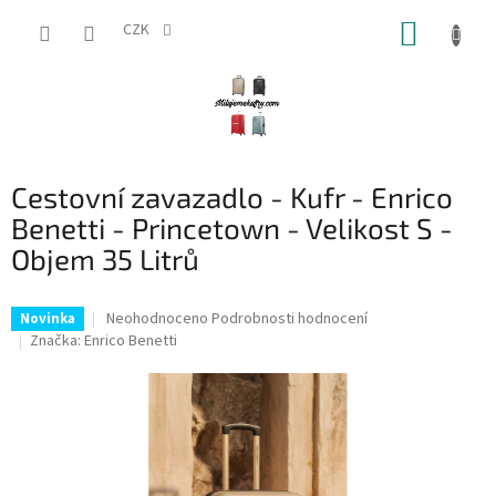
Přejít
NÁKUP
na
CZK
obsah
KOŠÍK
Cestovní zavazadlo - Kufr - Enrico
Benetti - Princetown - Velikost S -
Objem 35 Litrů
Průměrné
Neohodnoceno
Podrobnosti hodnocení
Novinka
hodnocení
Značka:
Enrico Benetti
produktu
je
0,0
z
5
hvězdiček.