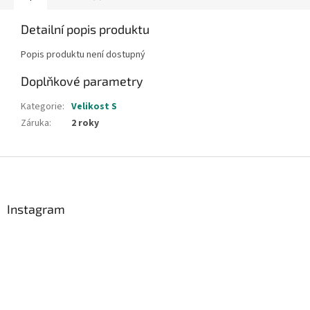
Detailní popis produktu
Popis produktu není dostupný
Doplňkové parametry
Kategorie
:
Velikost S
Záruka
:
2 roky
Z
á
p
a
Instagram
t
í