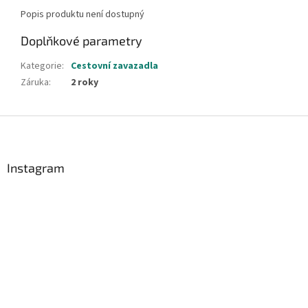
Popis produktu není dostupný
Doplňkové parametry
Kategorie
:
Cestovní zavazadla
Záruka
:
2 roky
Z
á
p
a
Instagram
t
í