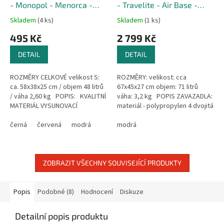
M
- Monopol - Menorca -
- Travelite - Air Base -
A
Velikost S - Objem 48 Litrů
Velikost M - Objem 71 Litrů
Skladem
(4 ks)
Skladem
(1 ks)
Průměrné
Průměrné
hodnocení
hodnocení
495 Kč
2 799 Kč
produktu
produktu
je
je
DETAIL
DETAIL
5,0
5,0
z
z
ROZMĚRY CELKOVÉ velikost S:
ROZMĚRY: velikost: cca
5
5
ca. 58x38x25 cm / objem 48 litrů
67x45x27 cm objem: 71 litrů
hvězdiček.
hvězdiček.
/ váha 2,60 kg POPIS: KVALITNÍ
váha: 3,2 kg POPIS ZAVAZADLA:
MATERIÁL VYSUNOVACÍ
materiál - polypropylen 4 dvojitá
TELESKOPICKÁ RUKOJEŤ 4
kolečka s rotací 360° Atraktivní
OTOČNÁ...
černá
červená
modrá
povrch...
modrá
ZOBRAZIT VŠECHNY SOUVISEJÍCÍ PRODUKTY
Popis
Podobné (8)
Hodnocení
Diskuze
Detailní popis produktu