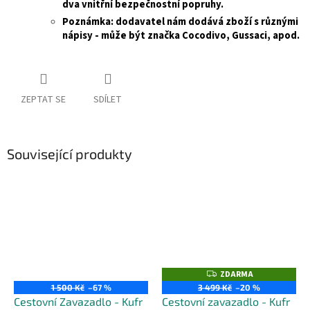
dva
vnitřní bezpečnostní popruhy.
Poznámka: dodavatel nám dodává zboží s různými
nápisy - může být značka Cocodivo, Gussaci, apod.
ZEPTAT SE
SDÍLET
Související produkty
ZDARMA
Z
D
1 500 Kč
–67 %
3 499 Kč
–20 %
A
Cestovní Zavazadlo - Kufr
Cestovní zavazadlo - Kufr
R