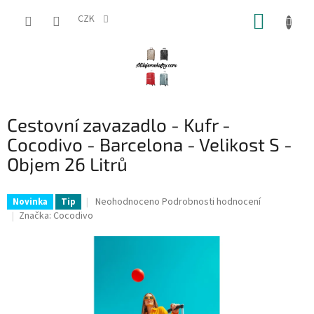
Přejít
NÁKUP
na
CZK
obsah
KOŠÍK
Cestovní zavazadlo - Kufr -
Cocodivo - Barcelona - Velikost S -
Objem 26 Litrů
Průměrné
Neohodnoceno
Podrobnosti hodnocení
Novinka
Tip
hodnocení
Značka:
Cocodivo
produktu
je
0,0
z
5
hvězdiček.