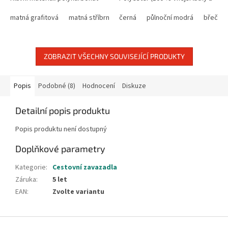
Barva: matná stříbrná Rozměry:
vnitřní podšívky z
81 × 53 × 31 cm Rozšířené...
matná grafitová
matná stříbrná
recyklovaného PET plastu)
černá
metalická tmavě modrá
půlnoční modrá
břečťan
matná 
Rozměry: 78...
ZOBRAZIT VŠECHNY SOUVISEJÍCÍ PRODUKTY
Popis
Podobné (8)
Hodnocení
Diskuze
Detailní popis produktu
Popis produktu není dostupný
Doplňkové parametry
Kategorie
:
Cestovní zavazadla
Záruka
:
5 let
EAN
:
Zvolte variantu
Z