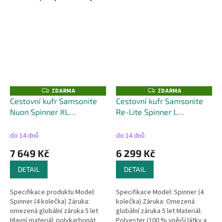
ZDARMA
ZDARMA
Z
Z
D
D
Cestovní kufr Samsonite
Cestovní kufr Samsonite
A
A
Nuon Spinner XL
Re-Lite Spinner L
R
R
M
M
rozšiřitelný - 137L
+ kufr
rozšiřitelný - 129L
+ kufr
A
A
zdarma
zdarma
do 14 dnů
do 14 dnů
7 649 Kč
6 299 Kč
DETAIL
DETAIL
Specifikace produktu Model:
Specifikace Model: Spinner (4
Spinner (4 kolečka) Záruka:
kolečka) Záruka: Omezená
omezená globální záruka 5 let
globální záruka 5 let Materiál:
Hlavní materiál: polykarbonát
Polyester (100 % vnější látky a