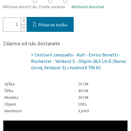
Můžeme doručit do:
Zvolte variantu
Možnosti doručení
Přidat do košíku
Zdarma od nás dostanete
+ Cestovní zavazadlo - Kufr - Enrico Benetti -
Rochester - Velikost S - Objem 38,5 Litrů (Barva:
černá, Velikost: S)
v hodnotě 799 Kč
Výška
75 CM
Šířka
49 CM
Hloubka
30 CM
Objem
100 L
Hmotnost
3,6 KG