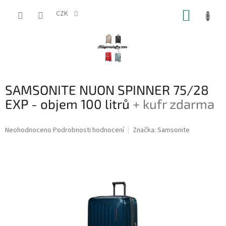
Přejít
NÁKUP
na
CZK
obsah
KOŠÍK
SAMSONITE NUON SPINNER 75/28
EXP - objem 100 litrů
+ kufr zdarma
Průměrné
Neohodnoceno
Podrobnosti hodnocení
Značka:
Samsonite
hodnocení
produktu
je
0,0
z
5
hvězdiček.