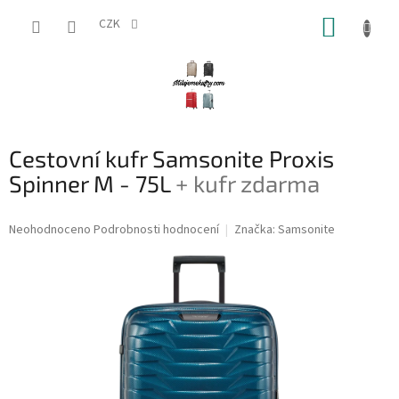
Přejít
NÁKUP
na
CZK
obsah
KOŠÍK
Cestovní kufr Samsonite Proxis
Spinner M - 75L
+ kufr zdarma
Průměrné
Neohodnoceno
Podrobnosti hodnocení
Značka:
Samsonite
hodnocení
produktu
je
0,0
z
5
hvězdiček.