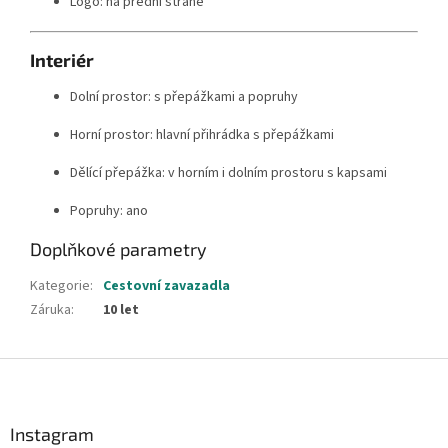
Logo: na přední straně
Interiér
Dolní prostor: s přepážkami a popruhy
Horní prostor: hlavní přihrádka s přepážkami
Dělící přepážka: v horním i dolním prostoru s kapsami
Popruhy: ano
Doplňkové parametry
Kategorie
:
Cestovní zavazadla
Záruka
:
10 let
Z
á
p
a
Instagram