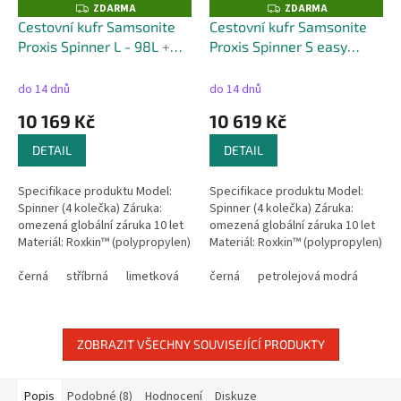
ZDARMA
ZDARMA
Z
Z
D
D
Cestovní kufr Samsonite
Cestovní kufr Samsonite
A
A
Proxis Spinner L - 98L
+
Proxis Spinner S easy
R
R
M
M
kufr zdarma
access rozšiřitelný - 48L
+
A
A
kufr zdarma
do 14 dnů
do 14 dnů
10 169 Kč
10 619 Kč
DETAIL
DETAIL
Specifikace produktu Model:
Specifikace produktu Model:
Spinner (4 kolečka) Záruka:
Spinner (4 kolečka) Záruka:
omezená globální záruka 10 let
omezená globální záruka 10 let
Materiál: Roxkin™ (polypropylen)
Materiál: Roxkin™ (polypropylen)
Rozměry: 75 × 51 × 31 cm
Rozměry: 55 × 40 × 23 cm
Velikost: velké kufry Kapacita:...
černá
stříbrná
limetková
petrolejová modrá
Rozšířené rozměry: 55 × 40 ×
černá
petrolejová modrá
matná grafitová
26...
ZOBRAZIT VŠECHNY SOUVISEJÍCÍ PRODUKTY
Popis
Podobné (8)
Hodnocení
Diskuze