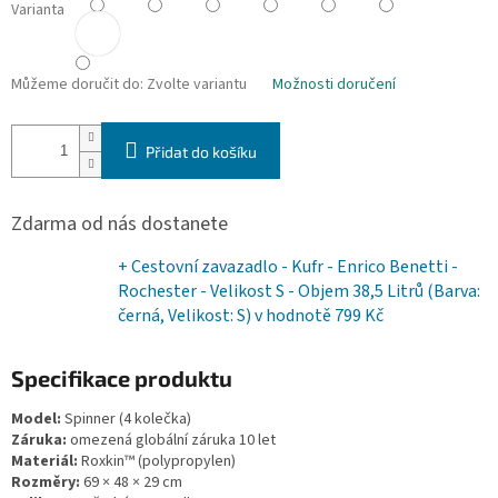
Varianta
Můžeme doručit do:
Zvolte variantu
Možnosti doručení
Přidat do košíku
Zdarma od nás dostanete
+ Cestovní zavazadlo - Kufr - Enrico Benetti -
Rochester - Velikost S - Objem 38,5 Litrů (Barva:
černá, Velikost: S)
v hodnotě 799 Kč
Specifikace produktu
Model:
Spinner (4 kolečka)
Záruka:
omezená globální záruka 10 let
Materiál:
Roxkin™ (polypropylen)
Rozměry:
69 × 48 × 29 cm