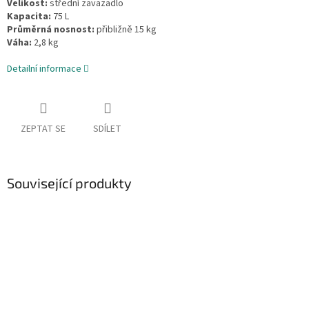
Velikost:
střední zavazadlo
Kapacita:
75 L
Průměrná nosnost:
přibližně 15 kg
Váha:
2,8 kg
Detailní informace
ZEPTAT SE
SDÍLET
Související produkty