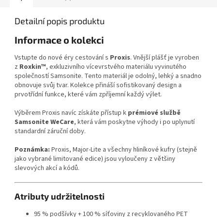
Detailní popis produktu
Informace o kolekci
Vstupte do nové éry cestování s
Proxis
. Vnější plášť je vyroben
z
Roxkin™
, exkluzivního vícevrstvého materiálu vyvinutého
společností Samsonite. Tento materiál je odolný, lehký a snadno
obnovuje svůj tvar. Kolekce přináší sofistikovaný design a
prvotřídní funkce, které vám zpříjemní každý výlet.
Výběrem Proxis navíc získáte přístup k
prémiové službě
Samsonite WeCare
, která vám poskytne výhody i po uplynutí
standardní záruční doby.
Poznámka:
Proxis, Major-Lite a všechny hliníkové kufry (stejně
jako vybrané limitované edice) jsou vyloučeny z většiny
slevových akcí a kódů.
Atributy udržitelnosti
95 % podšívky + 100 % síťoviny z recyklovaného PET