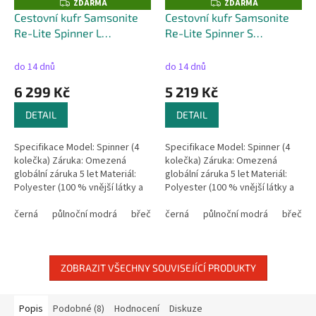
ZDARMA
ZDARMA
Z
Z
D
D
Cestovní kufr Samsonite
Cestovní kufr Samsonite
A
A
Re-Lite Spinner L
Re-Lite Spinner S
R
R
M
M
rozšiřitelný - 129L
+ kufr
rozšiřitelný - 44L
+ kufr
A
A
zdarma
zdarma
do 14 dnů
do 14 dnů
6 299 Kč
5 219 Kč
DETAIL
DETAIL
Specifikace Model: Spinner (4
Specifikace Model: Spinner (4
kolečka) Záruka: Omezená
kolečka) Záruka: Omezená
globální záruka 5 let Materiál:
globální záruka 5 let Materiál:
Polyester (100 % vnější látky a
Polyester (100 % vnější látky a
vnitřní podšívky z
vnitřní podšívky z
recyklovaného PET plastu)
černá
půlnoční modrá
břečťanová zelená
recyklovaného PET plastu)
černá
půlnoční modrá
capri modrá
břečťan
makov
Rozměry: 78...
Rozměry: 55...
ZOBRAZIT VŠECHNY SOUVISEJÍCÍ PRODUKTY
Popis
Podobné (8)
Hodnocení
Diskuze