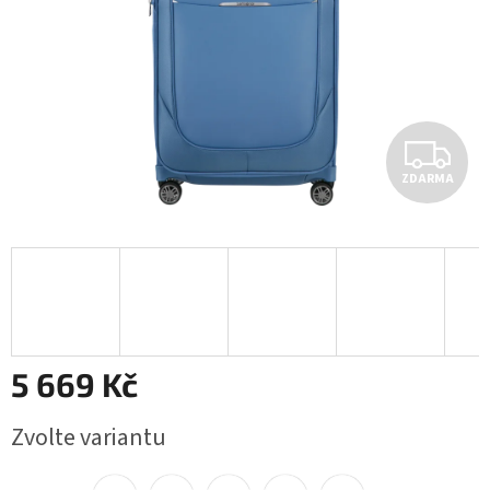
Z
ZDARMA
D
A
R
M
A
5 669 Kč
Měrná
Zvolte variantu
cena: