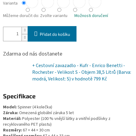
Varianta
Můžeme doručit do:
Zvolte variantu
Možnosti doručení
Přidat do košíku
Zdarma od nás dostanete
+ Cestovní zavazadlo - Kufr - Enrico Benetti -
Rochester - Velikost S - Objem 38,5 Litrů (Barva:
modrá, Velikost: S)
v hodnotě 799 Kč
Specifikace
Model:
Spinner (4 kolečka)
Záruka:
Omezená globální záruka 5 let
Materiál:
Polyester (100 % vnější látky a vnitřní podšívky z
recyklovaného PET plastu)
Rozměry:
67 × 44 × 30 cm
Rozšířené rozměry:
67 × 44 × 33 cm