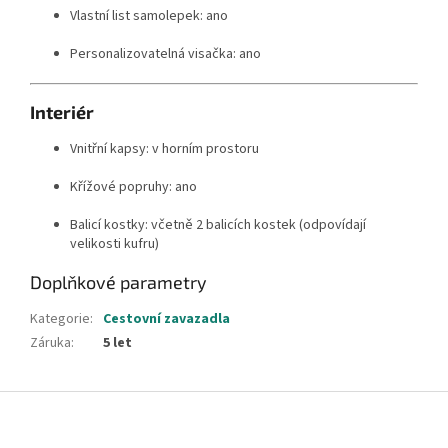
Vlastní list samolepek: ano
Personalizovatelná visačka: ano
Interiér
Vnitřní kapsy: v horním prostoru
Křížové popruhy: ano
Balicí kostky: včetně 2 balicích kostek (odpovídají
velikosti kufru)
Doplňkové parametry
Kategorie
:
Cestovní zavazadla
Záruka
:
5 let
Z
á
p