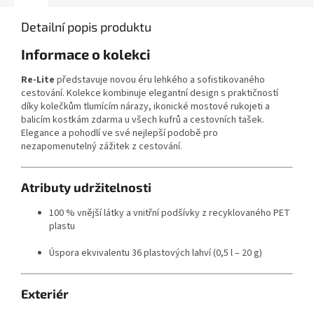
Detailní popis produktu
Informace o kolekci
Re-Lite
představuje novou éru lehkého a sofistikovaného
cestování. Kolekce kombinuje elegantní design s praktičností
díky kolečkům tlumícím nárazy, ikonické mostové rukojeti a
balicím kostkám zdarma u všech kufrů a cestovních tašek.
Elegance a pohodlí ve své nejlepší podobě pro
nezapomenutelný zážitek z cestování.
Atributy udržitelnosti
100 % vnější látky a vnitřní podšívky z recyklovaného PET
plastu
Úspora ekvivalentu 36 plastových lahví (0,5 l – 20 g)
Exteriér