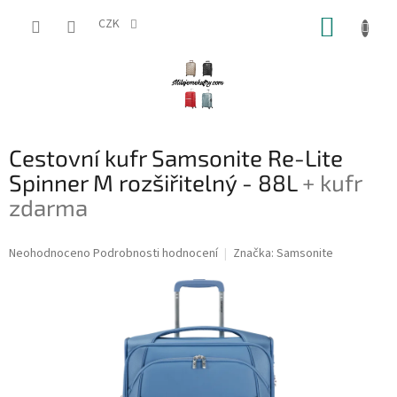
Přejít
NÁKUP
na
CZK
obsah
KOŠÍK
Cestovní kufr Samsonite Re-Lite
Spinner M rozšiřitelný - 88L
+ kufr
zdarma
Průměrné
Neohodnoceno
Podrobnosti hodnocení
Značka:
Samsonite
hodnocení
produktu
je
0,0
z
5
hvězdiček.