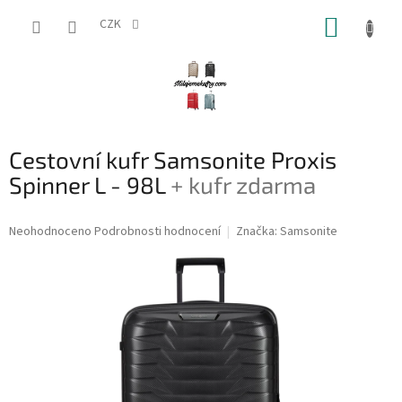
Přejít
NÁKUP
na
CZK
obsah
KOŠÍK
Cestovní kufr Samsonite Proxis
Spinner L - 98L
+ kufr zdarma
Průměrné
Neohodnoceno
Podrobnosti hodnocení
Značka:
Samsonite
hodnocení
produktu
je
0,0
z
5
hvězdiček.