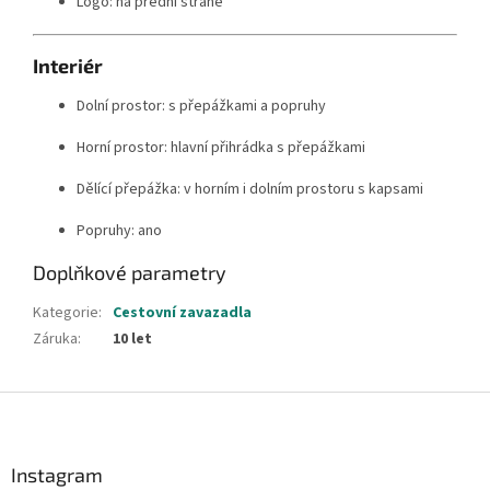
Logo: na přední straně
Interiér
Dolní prostor: s přepážkami a popruhy
Horní prostor: hlavní přihrádka s přepážkami
Dělící přepážka: v horním i dolním prostoru s kapsami
Popruhy: ano
Doplňkové parametry
Kategorie
:
Cestovní zavazadla
Záruka
:
10 let
Z
á
p
a
Instagram