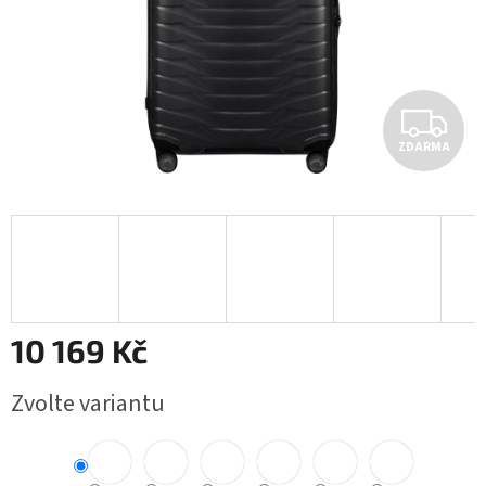
Z
ZDARMA
D
A
R
M
A
10 169 Kč
Měrná
Zvolte variantu
cena: