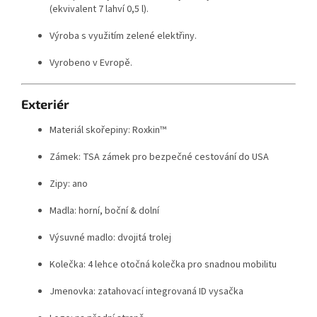
(ekvivalent 7 lahví 0,5 l).
Výroba s využitím zelené elektřiny.
Vyrobeno v Evropě.
Exteriér
Materiál skořepiny: Roxkin™
Zámek: TSA zámek pro bezpečné cestování do USA
Zipy: ano
Madla: horní, boční & dolní
Výsuvné madlo: dvojitá trolej
Kolečka: 4 lehce otočná kolečka pro snadnou mobilitu
Jmenovka: zatahovací integrovaná ID vysačka