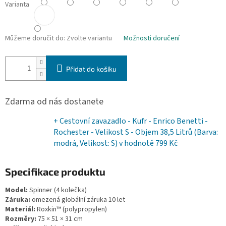
Varianta
Můžeme doručit do:
Zvolte variantu
Možnosti doručení
Přidat do košíku
Zdarma od nás dostanete
+ Cestovní zavazadlo - Kufr - Enrico Benetti -
Rochester - Velikost S - Objem 38,5 Litrů (Barva:
modrá, Velikost: S)
v hodnotě 799 Kč
Specifikace produktu
Model:
Spinner (4 kolečka)
Záruka:
omezená globální záruka 10 let
Materiál:
Roxkin™ (polypropylen)
Rozměry:
75 × 51 × 31 cm