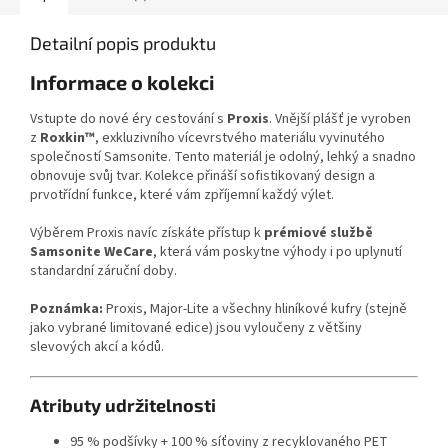
Detailní popis produktu
Informace o kolekci
Vstupte do nové éry cestování s
Proxis
. Vnější plášť je vyroben
z
Roxkin™
, exkluzivního vícevrstvého materiálu vyvinutého
společností Samsonite. Tento materiál je odolný, lehký a snadno
obnovuje svůj tvar. Kolekce přináší sofistikovaný design a
prvotřídní funkce, které vám zpříjemní každý výlet.
Výběrem Proxis navíc získáte přístup k
prémiové službě
Samsonite WeCare
, která vám poskytne výhody i po uplynutí
standardní záruční doby.
Poznámka:
Proxis, Major-Lite a všechny hliníkové kufry (stejně
jako vybrané limitované edice) jsou vyloučeny z většiny
slevových akcí a kódů.
Atributy udržitelnosti
95 % podšívky + 100 % síťoviny z recyklovaného PET