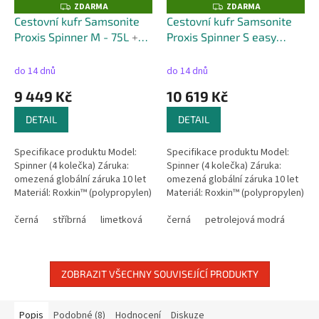
ZDARMA
ZDARMA
Z
Z
D
D
Cestovní kufr Samsonite
Cestovní kufr Samsonite
A
A
Proxis Spinner M - 75L
+
Proxis Spinner S easy
R
R
M
M
kufr zdarma
access rozšiřitelný - 48L
+
A
A
kufr zdarma
do 14 dnů
do 14 dnů
9 449 Kč
10 619 Kč
DETAIL
DETAIL
Specifikace produktu Model:
Specifikace produktu Model:
Spinner (4 kolečka) Záruka:
Spinner (4 kolečka) Záruka:
omezená globální záruka 10 let
omezená globální záruka 10 let
Materiál: Roxkin™ (polypropylen)
Materiál: Roxkin™ (polypropylen)
Rozměry: 69 × 48 × 29 cm
Rozměry: 55 × 40 × 23 cm
Velikost: střední zavazadlo...
černá
stříbrná
limetková
petrolejová modrá
Rozšířené rozměry: 55 × 40 ×
černá
petrolejová modrá
medově zlatá
26...
ZOBRAZIT VŠECHNY SOUVISEJÍCÍ PRODUKTY
Popis
Podobné (8)
Hodnocení
Diskuze