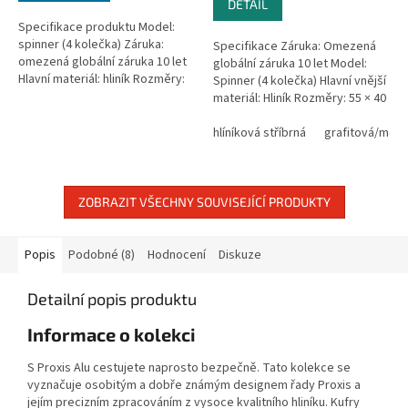
DETAIL
Specifikace produktu Model:
spinner (4 kolečka) Záruka:
Specifikace Záruka: Omezená
omezená globální záruka 10 let
globální záruka 10 let Model:
Hlavní materiál: hliník Rozměry:
Spinner (4 kolečka) Hlavní vnější
69 × 47 × 28 cm Velikost: střední
materiál: Hliník Rozměry: 55 × 40
zavazadlo Kapacita: 71...
× 23 cm Velikost: Kabinové
zavazadlo Kapacita: 40...
hlíníková stříbrná
grafitová/mer
ZOBRAZIT VŠECHNY SOUVISEJÍCÍ PRODUKTY
Popis
Podobné (8)
Hodnocení
Diskuze
Detailní popis produktu
Informace o kolekci
S Proxis Alu cestujete naprosto bezpečně. Tato kolekce se
vyznačuje osobitým a dobře známým designem řady Proxis a
jejím precizním zpracováním z vysoce kvalitního hliníku. Kufry