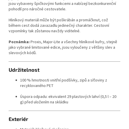
jsou vybaveny špičkovými funkcemi a nabízejí bezkonkurenční
pohodlí pro náročné cestovatele.
Hliníkový materiál může být poškrábán a promáčknut, což
během cest dodá zavazadlu jedinečný charakter. Cestovní
vzpomínky tak zůstanou navždy viditelné.
Poznámka:
Proxis, Major-Lite a všechny hliníkové kufry, stejně
jako vybrané limitované edice, jsou vyloučeny z většiny slev a
slevových kódů.
Udržitelnost
100 % hmotnosti vnitřní podšívky, zipů a síťoviny z
recyklovaného PET
Úspora odpadu: ekvivalent 29 plastových lahví (0,5 l – 20
g) před uložením na skládku
Exteriér