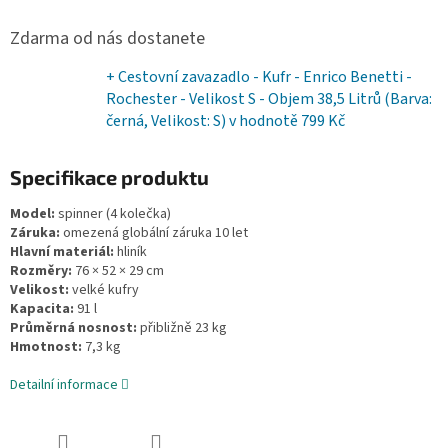
Zdarma od nás dostanete
+ Cestovní zavazadlo - Kufr - Enrico Benetti -
Rochester - Velikost S - Objem 38,5 Litrů (Barva:
černá, Velikost: S)
v hodnotě 799 Kč
Specifikace produktu
Model:
spinner (4 kolečka)
Záruka:
omezená globální záruka 10 let
Hlavní materiál:
hliník
Rozměry:
76 × 52 × 29 cm
Velikost:
velké kufry
Kapacita:
91 l
Průměrná nosnost:
přibližně 23 kg
Hmotnost:
7,3 kg
Detailní informace