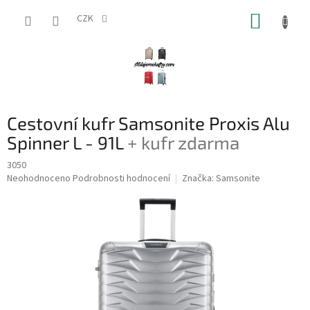
Přejít
NÁKUP
na
CZK
obsah
KOŠÍK
Cestovní kufr Samsonite Proxis Alu
Spinner L - 91L
+ kufr zdarma
3050
Průměrné
Neohodnoceno
Podrobnosti hodnocení
Značka:
Samsonite
hodnocení
produktu
je
0,0
z
5
hvězdiček.