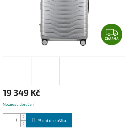
Z
ZDARMA
D
A
R
M
A
19 349 Kč
Měrná
Možnosti doručení
cena:
Přidat do košíku