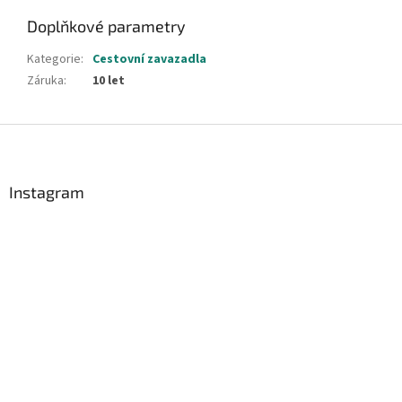
Doplňkové parametry
Kategorie
:
Cestovní zavazadla
Záruka
:
10 let
Z
á
p
a
Instagram
t
í