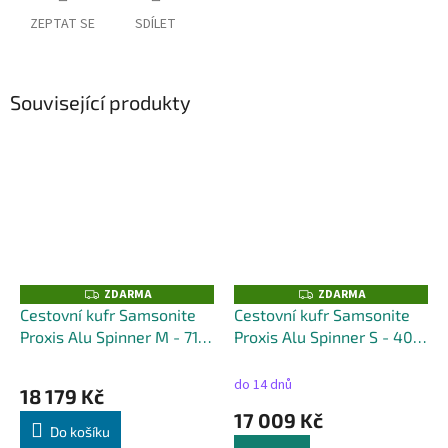
ZEPTAT SE
SDÍLET
Související produkty
ZDARMA
ZDARMA
Z
Z
D
D
Cestovní kufr Samsonite
Cestovní kufr Samsonite
A
A
Proxis Alu Spinner M - 71L
Proxis Alu Spinner S - 40L
R
R
M
M
+ kufr zdarma
+ kufr zdarma
A
A
do 14 dnů
18 179 Kč
17 009 Kč
Do košíku