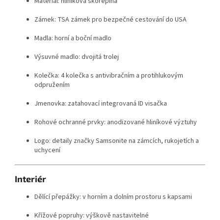
Materiál: hliníková skořepina
Zámek: TSA zámek pro bezpečné cestování do USA
Madla: horní a boční madlo
Výsuvné madlo: dvojitá trolej
Kolečka: 4 kolečka s antivibračním a protihlukovým
odpružením
Jmenovka: zatahovací integrovaná ID visačka
Rohové ochranné prvky: anodizované hliníkové výztuhy
Logo: detaily značky Samsonite na zámcích, rukojetích a
uchycení
Interiér
Dělící přepážky: v horním a dolním prostoru s kapsami
Křížové popruhy: výškově nastavitelné