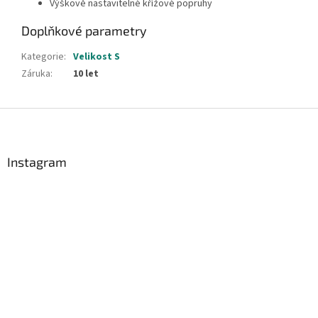
Výškově nastavitelné křížové popruhy
Doplňkové parametry
Kategorie
:
Velikost S
Záruka
:
10 let
Z
á
p
a
Instagram
t
í