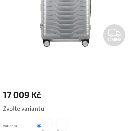
Z
ZDARMA
D
A
R
M
A
17 009 Kč
Měrná
Zvolte variantu
cena:
Varianta