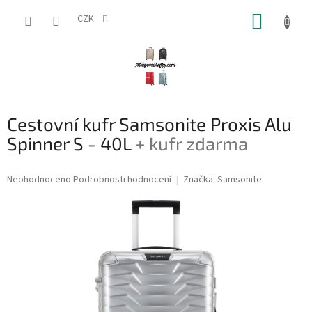
Přejít
NÁKUP
na
CZK
obsah
KOŠÍK
Cestovní kufr Samsonite Proxis Alu
Spinner S - 40L
+ kufr zdarma
Průměrné
Neohodnoceno
Podrobnosti hodnocení
Značka:
Samsonite
hodnocení
produktu
je
0,0
z
5
hvězdiček.