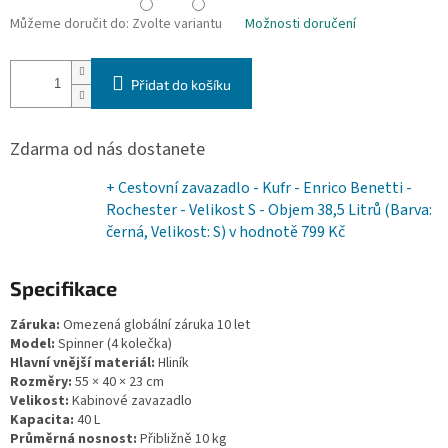
Můžeme doručit do:
Zvolte variantu
Možnosti doručení
Přidat do košíku
Zdarma od nás dostanete
+ Cestovní zavazadlo - Kufr - Enrico Benetti -
Rochester - Velikost S - Objem 38,5 Litrů (Barva:
černá, Velikost: S)
v hodnotě 799 Kč
Specifikace
Záruka:
Omezená globální záruka 10 let
Model:
Spinner (4 kolečka)
Hlavní vnější materiál:
Hliník
Rozměry:
55 × 40 × 23 cm
Velikost:
Kabinové zavazadlo
Kapacita:
40 L
Průměrná nosnost:
Přibližně 10 kg