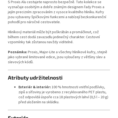
S Proxis Alu cestujete naprosto bezpečně. Tato kolekce se
vyznačuje osobitým a dobře známým designem řady Proxis a
jejím precizním zpracováním z vysoce kvalitního hliníku. Kufry
jsou vybaveny špičkovými funkcemi a nabízejí bezkonkurenční
pohodlí pro náročné cestovatele.
Hliníkový materiál může být poškrábán a promáčknut, což
během cest dodá zavazadlu jedinečný charakter. Cestovní
vzpomínky tak zůstanou navždy viditelné.
Poznámka:
Proxis, Major-Lite a všechny hliníkové kufry, stejně
jako vybrané limitované edice, jsou vyloučeny z většiny slev a
slevových kódů.
Atributy udržitelnosti
Exteriér & interiér:
100 % hmotnosti vnitřní podšívky,
zipů a síťoviny je vyrobeno z recyklovaného PET plastu,
což odpovídá úspoře cca 18 plastových lahví (0,5 l – 20 g)
před uložením na skládku.
Exteriér