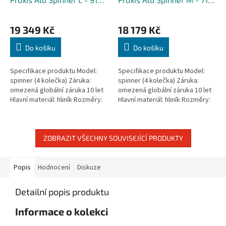
M
M
kufr zdarma
+ kufr zdarma
A
A
19 349 Kč
18 179 Kč
Do košíku
Do košíku
Specifikace produktu Model:
Specifikace produktu Model:
spinner (4 kolečka) Záruka:
spinner (4 kolečka) Záruka:
omezená globální záruka 10 let
omezená globální záruka 10 let
Hlavní materiál: hliník Rozměry:
Hlavní materiál: hliník Rozměry:
76 × 52 × 29 cm Velikost: velké
69 × 47 × 28 cm Velikost: střední
kufry Kapacita: 91 l...
zavazadlo Kapacita: 71...
ZOBRAZIT VŠECHNY SOUVISEJÍCÍ PRODUKTY
Popis
Hodnocení
Diskuze
Detailní popis produktu
Informace o kolekci