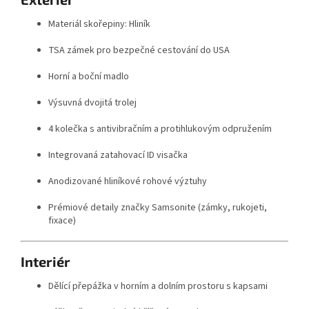
Materiál skořepiny: Hliník
TSA zámek pro bezpečné cestování do USA
Horní a boční madlo
Výsuvná dvojitá trolej
4 kolečka s antivibračním a protihlukovým odpružením
Integrovaná zatahovací ID visačka
Anodizované hliníkové rohové výztuhy
Prémiové detaily značky Samsonite (zámky, rukojeti,
fixace)
Interiér
Dělící přepážka v horním a dolním prostoru s kapsami