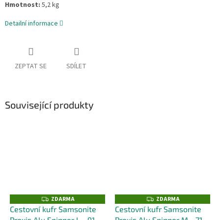
Hmotnost:
5,2 kg
Detailní informace
ZEPTAT SE
SDÍLET
Související produkty
ZDARMA
ZDARMA
Z
Z
D
D
Cestovní kufr Samsonite
Cestovní kufr Samsonite
A
A
Proxis Alu Spinner L - 91L
+
Proxis Alu Spinner M - 71L
R
R