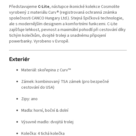
Představujeme
C-Lite
, nástupce ikonické kolekce Cosmolite
vyrobený z materiálu Curv® (registrovaná ochranná známka
společnosti CANCO Hungary Ltd.). Stejná špičková technologie,
ale s modernějším designem a komfortními funkcemi. C-Lite
zajišťuje lehkost, pevnost a maximální pohodlí při cestování díky
tichým kolečkům, dvojité troleji a snadnému připojení
powerbanky. Vyrobeno v Evropě.
Exteriér
Materiál: skořepina z Curv™
Zámek: kombinovaný TSA zámek (pro bezpečné
cestování do USA)
Zipy: ano
Madla: horní, boční & dolní
Výsuvné madlo: dvojitá trolej
Kolečka: 4 tichá kolečka