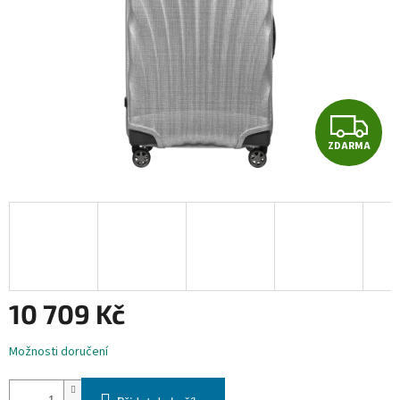
Z
ZDARMA
D
A
R
M
A
10 709 Kč
Měrná
Možnosti doručení
cena: