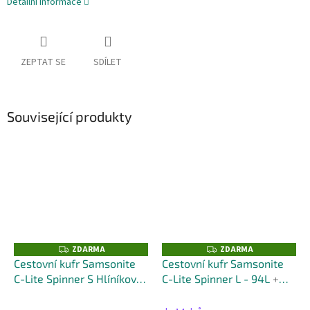
Detailní informace
ZEPTAT SE
SDÍLET
Související produkty
ZDARMA
ZDARMA
Z
Z
D
D
Cestovní kufr Samsonite
Cestovní kufr Samsonite
A
A
C-Lite Spinner S Hlíníková
C-Lite Spinner L - 94L
+
R
R
M
M
stříbrná rozšiřitelný - 42L
kufr zdarma
A
A
+ kufr zdarma