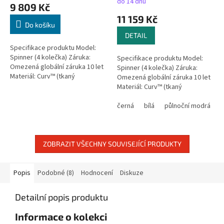
do 14 dnů
9 809 Kč
11 159 Kč
Do košíku
DETAIL
Specifikace produktu Model:
Spinner (4 kolečka) Záruka:
Specifikace produktu Model:
Omezená globální záruka 10 let
Spinner (4 kolečka) Záruka:
Materiál: Curv™ (tkaný
Omezená globální záruka 10 let
polypropylen) Barva: Hliníková
Materiál: Curv™ (tkaný
stříbrná Rozměry: 55 × 40 × 20
polypropylen) Rozměry: 75 × 51
cm...
× 31 cm Velikost: Velké kufry...
černá
bílá
půlnoční modrá
m
ZOBRAZIT VŠECHNY SOUVISEJÍCÍ PRODUKTY
Popis
Podobné (8)
Hodnocení
Diskuze
Detailní popis produktu
Informace o kolekci