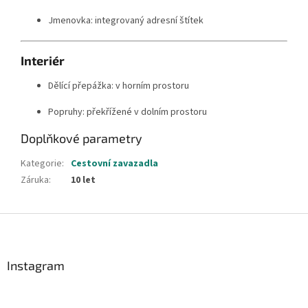
Jmenovka: integrovaný adresní štítek
Interiér
Dělící přepážka: v horním prostoru
Popruhy: překřížené v dolním prostoru
Doplňkové parametry
Kategorie
:
Cestovní zavazadla
Záruka
:
10 let
Z
á
p
a
Instagram
t
í