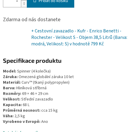
Přidat do košíku
Zdarma od nás dostanete
+ Cestovní zavazadlo - Kufr - Enrico Benetti -
Rochester - Velikost S - Objem 38,5 Litrů (Barva:
modrá, Velikost: S)
v hodnotě 799 Kč
Specifikace produktu
Model:
Spinner (4 kolečka)
Záruka:
Omezená globální záruka 10 let
Materiál:
Curv™ (tkaný polypropylen)
Barva:
Hliníková stříbrná
Rozměry:
69 × 46 × 29 cm
Velikost:
Střední zavazadlo
Kapacita:
68 L
Průměrná nosnost:
cca 15 kg
Váha:
2,5 kg
Vyrobeno v Evropě:
Ano