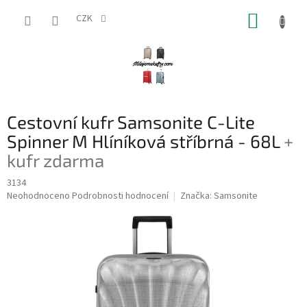
Přejít
NÁKUP
na
CZK
obsah
KOŠÍK
Cestovní kufr Samsonite C-Lite
Spinner M Hlíníková stříbrná - 68L
+
kufr zdarma
3134
Průměrné
Neohodnoceno
Podrobnosti hodnocení
Značka:
Samsonite
hodnocení
produktu
je
0,0
z
5
hvězdiček.