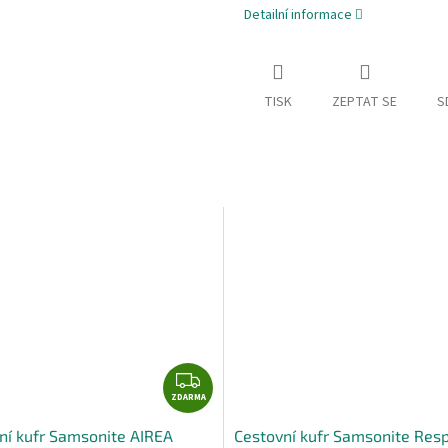
M
Detailní informace
A
TISK
ZEPTAT SE
S
Z
ZDARMA
D
A
ní kufr Samsonite AIREA
Cestovní kufr Samsonite Res