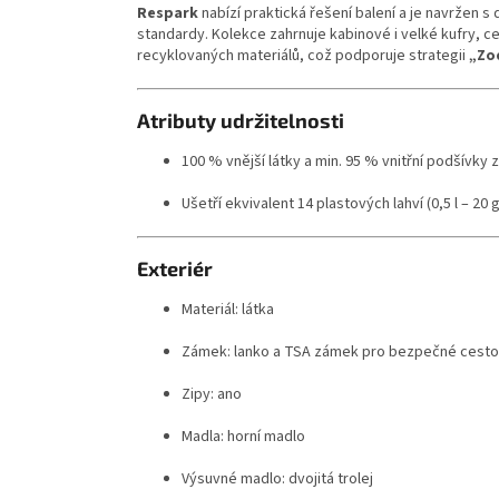
Respark
nabízí praktická řešení balení a je navržen 
standardy. Kolekce zahrnuje kabinové i velké kufry, 
recyklovaných materiálů, což podporuje strategii
„Zo
Atributy udržitelnosti
100 % vnější látky a min. 95 % vnitřní podšívky
Ušetří ekvivalent 14 plastových lahví (0,5 l – 20
Exteriér
Materiál: látka
Zámek: lanko a TSA zámek pro bezpečné cesto
Zipy: ano
Madla: horní madlo
Výsuvné madlo: dvojitá trolej