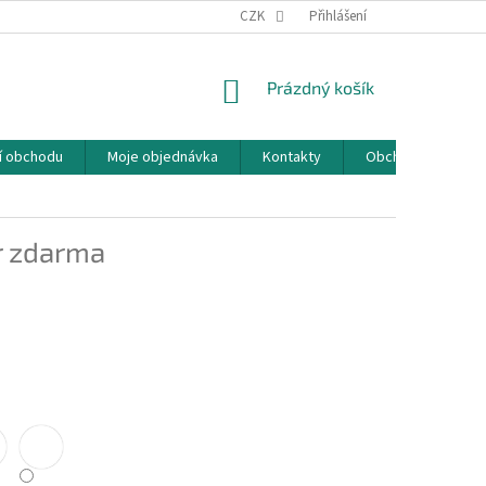
CZK
Přihlášení
NÁKUPNÍ
Prázdný košík
KOŠÍK
í obchodu
Moje objednávka
Kontakty
Obchodní podmín
r zdarma