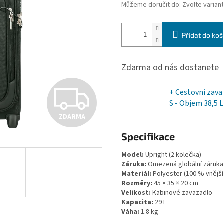
Můžeme doručit do:
Zvolte varian
Přidat do koš
Zdarma od nás dostanete
Z
+ Cestovní zavaz
S - Objem 38,5 L
ZDARMA
D
Specifikace
Model:
Upright (2 kolečka)
A
Záruka:
Omezená globální záruka 
Materiál:
Polyester (100 % vnější
Rozměry:
45 × 35 × 20 cm
R
Velikost:
Kabinové zavazadlo
Kapacita:
29 L
Váha:
1.8 kg