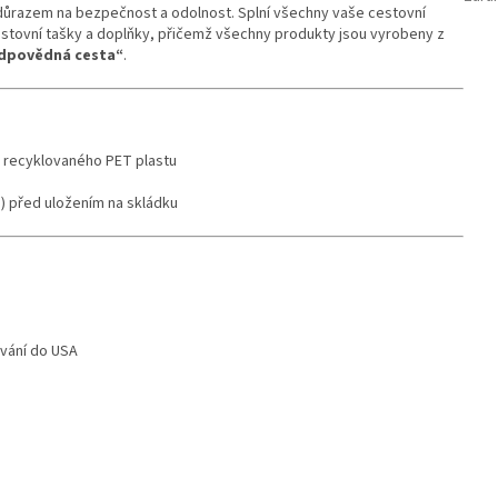
s důrazem na bezpečnost a odolnost. Splní všechny vaše cestovní
cestovní tašky a doplňky, přičemž všechny produkty jsou vyrobeny z
dpovědná cesta“
.
 z recyklovaného PET plastu
 g) před uložením na skládku
vání do USA