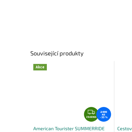
Související produkty
Akce
Z
2 999
Kč
ZDARMA
D
–30 %
A
American Tourister SUMMERRIDE
Cestov