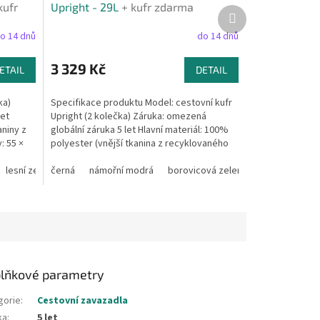
R
R
kufr
Upright - 29L
+ kufr zdarma
Další
M
M
produkt
A
A
o 14 dnů
do 14 dnů
3 329 Kč
ETAIL
DETAIL
ka)
Specifikace produktu Model: cestovní kufr
let
Upright (2 kolečka) Záruka: omezená
aniny z
globální záruka 5 let Hlavní materiál: 100%
: 55 ×
polyester (vnější tkanina z recyklovaného
PET plastu)...
lesní zelená
černá
námořní modrá
borovicová zelená
lňkové parametry
gorie
:
Cestovní zavazadla
ka
:
5 let