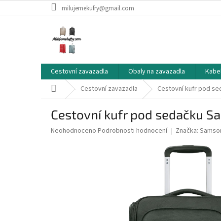
Přejít
milujemekufry@gmail.com
na
obsah
Cestovní zavazadla
Obaly na zavazadla
Kabe
Domů
Cestovní zavazadla
Cestovní kufr pod se
Cestovní kufr pod sedačku S
Průměrné
Neohodnoceno
Podrobnosti hodnocení
Značka:
Samson
hodnocení
produktu
je
0,0
z
5
hvězdiček.