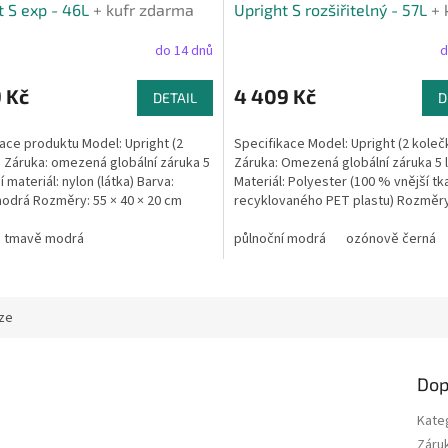
R
t S exp - 46L
+ kufr zdarma
Upright S rozšiřitelný - 57L
+ 
M
zdarma
A
do 14 dnů
d
 Kč
4 409 Kč
DETAIL
D
ace produktu Model: Upright (2
Specifikace Model: Upright (2 koleč
 Záruka: omezená globální záruka 5
Záruka: Omezená globální záruka 5 
í materiál: nylon (látka) Barva:
Materiál: Polyester (100 % vnější tk
odrá Rozměry: 55 × 40 × 20 cm
recyklovaného PET plastu) Rozměry
é...
40 × 23 cm...
tmavě modrá
půlnoční modrá
ozónově černá
ze
Dop
Kate
Záru