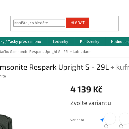
HLEDAT
lky / Tašky přes rameno
Ledvinky
Peněženky
Hodnocen
dačku Samsonite Respark Upright S - 29L
+ kufr zdarma
amsonite Respark Upright S - 29L
+ kuf
ite
4 139 Kč
Měrná
Zvolte variantu
cena:
Varianta