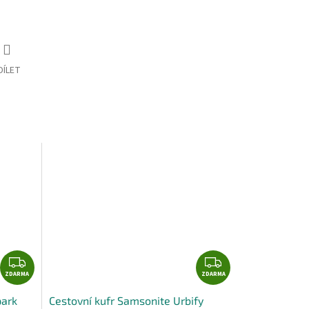
DÍLET
Z
Z
ZDARMA
D
ZDARMA
D
A
A
park
Cestovní kufr Samsonite Urbify