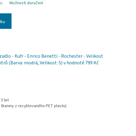
tu
Možnosti doručení
íku
adlo - Kufr - Enrico Benetti - Rochester - Velikost
itrů (Barva: modrá, Velikost: S)
v hodnotě 799 Kč
5 let
 tkaniny z recyklovaného PET plastu)