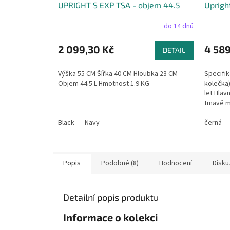
R
UPRIGHT S EXP TSA - objem 44.5
Uprigh
M
litrů
A
do 14 dnů
2 099,30 Kč
4 589
DETAIL
Výška 55 CM Šířka 40 CM Hloubka 23 CM
Specifik
Objem 44.5 L Hmotnost 1.9 KG
kolečka)
let Hlavn
tmavě m
Rozšířen
Black
Navy
černá
Popis
Podobné (8)
Hodnocení
Disku
Detailní popis produktu
Informace o kolekci