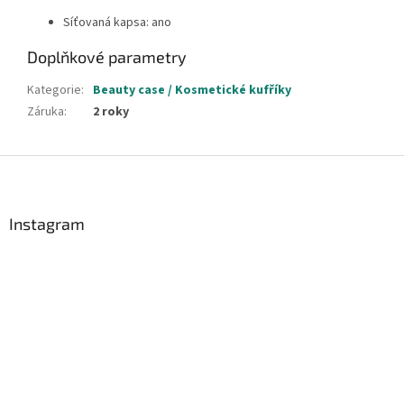
Síťovaná kapsa: ano
Doplňkové parametry
Kategorie
:
Beauty case / Kosmetické kufříky
Záruka
:
2 roky
Z
á
p
a
Instagram
t
í