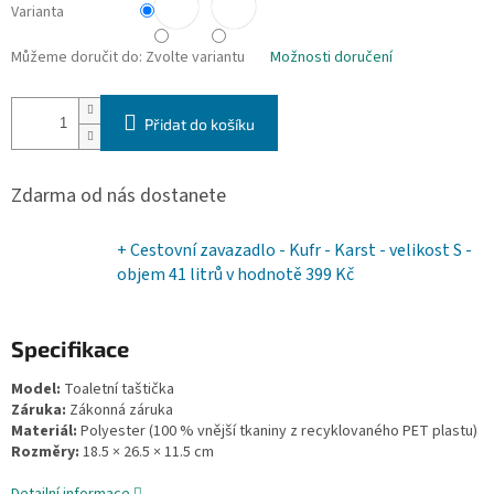
Varianta
Můžeme doručit do:
Zvolte variantu
Možnosti doručení
Přidat do košíku
Zdarma od nás dostanete
+ Cestovní zavazadlo - Kufr - Karst - velikost S -
objem 41 litrů
v hodnotě 399 Kč
Specifikace
Model:
Toaletní taštička
Záruka:
Zákonná záruka
Materiál:
Polyester (100 % vnější tkaniny z recyklovaného PET plastu)
Rozměry:
18.5 × 26.5 × 11.5 cm
Detailní informace