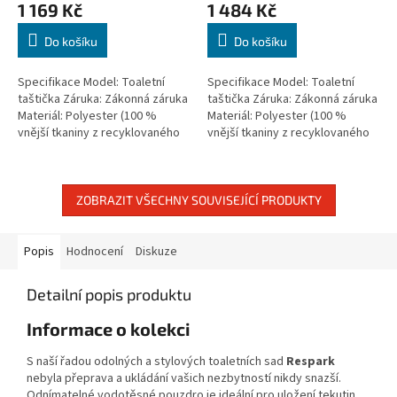
1 169 Kč
1 484 Kč
Do košíku
Do košíku
Specifikace Model: Toaletní
Specifikace Model: Toaletní
taštička Záruka: Zákonná záruka
taštička Záruka: Zákonná záruka
Materiál: Polyester (100 %
Materiál: Polyester (100 %
vnější tkaniny z recyklovaného
vnější tkaniny z recyklovaného
PET plastu) Rozměry: 13 × 23 ×
PET plastu) Rozměry: 17 × 25 ×
12 cm Barva: Ozónově Černá
11 cm Barva: Ozónově Černá
ZOBRAZIT VŠECHNY SOUVISEJÍCÍ PRODUKTY
Popis
Hodnocení
Diskuze
Detailní popis produktu
Informace o kolekci
S naší řadou odolných a stylových toaletních sad
Respark
nebyla přeprava a ukládání vašich nezbytností nikdy snazší.
Odnímatelné vodotěsné pouzdro je ideální pro uložení tekutin,