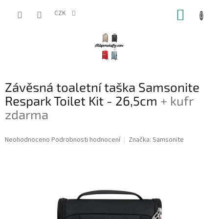
Přejít
NÁKUP
na
CZK
obsah
KOŠÍK
Závěsná toaletní taška Samsonite
Respark Toilet Kit - 26,5cm
+ kufr
zdarma
Průměrné
Neohodnoceno
Podrobnosti hodnocení
Značka:
Samsonite
hodnocení
produktu
je
0,0
z
5
hvězdiček.