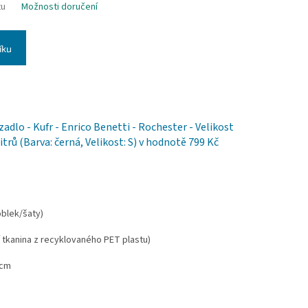
tu
Možnosti doručení
íku
adlo - Kufr - Enrico Benetti - Rochester - Velikost
itrů (Barva: černá, Velikost: S)
v hodnotě 799 Kč
blek/šaty)
 tkanina z recyklovaného PET plastu)
 cm