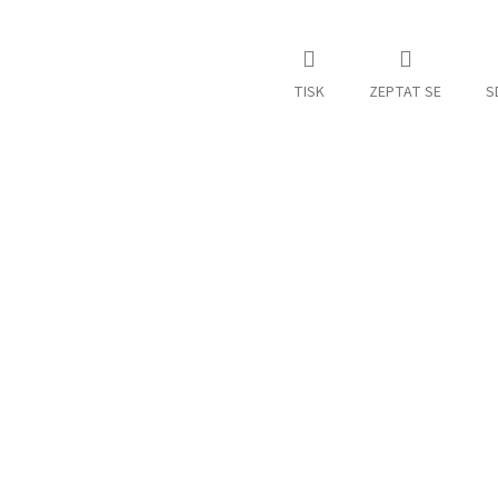
M
A
TISK
ZEPTAT SE
S