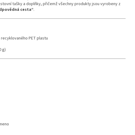
cestovní tašky a doplňky, přičemž všechny produkty jsou vyrobeny z
dpovědná cesta“
.
 z recyklovaného PET plastu
0 g)
ameno