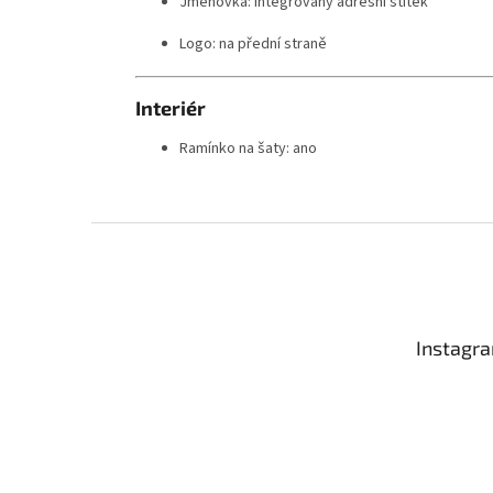
Jmenovka: integrovaný adresní štítek
Logo: na přední straně
Interiér
Ramínko na šaty: ano
Z
á
p
a
t
Instagr
í