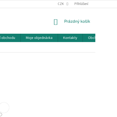
CZK
Přihlášení
NÁKUPNÍ
Prázdný košík
KOŠÍK
í obchodu
Moje objednávka
Kontakty
Obchodní podmín