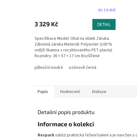
M
A
do 14 dnů
3 329 Kč
DETAIL
Specifikace Model: Obal na oblek Záruka:
Zákonná záruka Materiál: Polyester (100 %
vnější tkanina z recyklovaného PET plastu)
Rozměry: 36 × 57 × 17 cm Rozšířené
rozměry: 113 ×...
půlnoční modrá
ozónově černá
Popis
Hodnocení
Diskuze
Detailní popis produktu
Informace o kolekci
Respark
nabízí praktická řešení balení a je navržen 