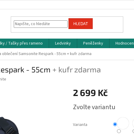
HLEDAT
lky / Tašky přes rameno
Ledvinky
Peněženky
Hodnocen
a oblečení Samsonite Respark - 55cm
+ kufr zdarma
Respark - 55cm
+ kufr zdarma
ite
2 699 Kč
Měrná
Zvolte variantu
cena:
Varianta