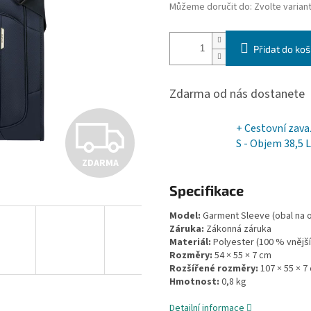
Můžeme doručit do:
Zvolte varian
Přidat do koš
Zdarma od nás dostanete
Z
+ Cestovní zavaz
S - Objem 38,5 L
ZDARMA
D
Specifikace
Model:
Garment Sleeve (obal na o
A
Záruka:
Zákonná záruka
Materiál:
Polyester (100 % vnější
Rozměry:
54 × 55 × 7 cm
R
Rozšířené rozměry:
107 × 55 × 7
Hmotnost:
0,8 kg
Detailní informace