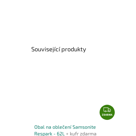
Související produkty
Z
ZDARMA
D
A
Obal na oblečení Samsonite
R
Respark - 62L
+ kufr zdarma