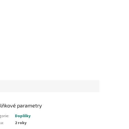
lňkové parametry
gorie
:
Doplňky
ka
:
2 roky