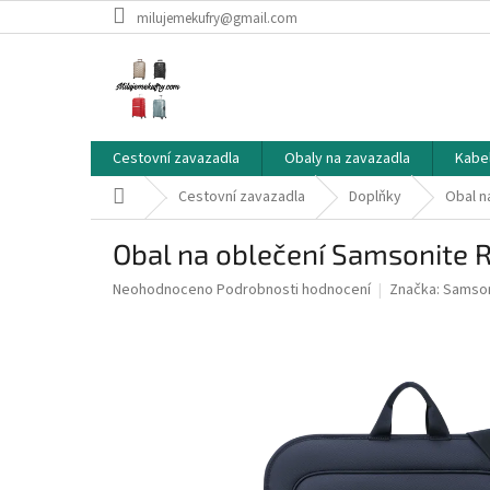
Přejít
milujemekufry@gmail.com
na
obsah
Cestovní zavazadla
Obaly na zavazadla
Kabe
Domů
Cestovní zavazadla
Doplňky
Obal n
Obal na oblečení Samsonite 
Průměrné
Neohodnoceno
Podrobnosti hodnocení
Značka:
Samson
hodnocení
produktu
je
0,0
z
5
hvězdiček.