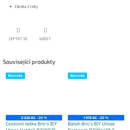
Záruka 2 roky
ZEPTAT SE
SDÍLET
Související produkty
Novinka
Novinka
2 225 Kč
–20 %
1 975 Kč
–20 %
Cestovní taška Bric's B|Y
Batoh Bric's B|Y Ulisse
Ulisse Holdall B2Y00262 -
Backpack B2Y04496 S -