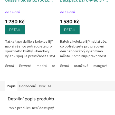
27cm
37cm
do 14 dnů
do 14 dnů
1 780 Kč
1 580 Kč
DETAIL
DETAIL
Taška typu duffle z kolekce B|Y
Batoh z kolekce B|Y nabízí vše,
nabízí vše, co potřebujete pro
co potřebujete pro pracovní
sport nebo krátký víkendový
den nebo krátký výlet mimo
výlet – spojuje praktičnost a styl
město. Kombinuje praktičnost
v jednom. Je mimořádně lehká a
se stylovým vzhledem. Je
odolná, přičemž její...
černá
červená
modrá
oranžová
mimořádně lehký a odolný,
černá
mangová
oranžová
šedomodrá
mangová
š
zatímco...
Popis
Hodnocení
Diskuze
Detailní popis produktu
Popis produktu není dostupný