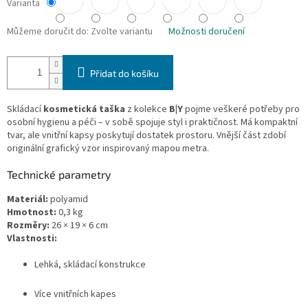
Varianta
Můžeme doručit do:
Zvolte variantu
Možnosti doručení
Přidat do košíku
Skládací
kosmetická taška
z kolekce
B|Y
pojme veškeré potřeby pro
osobní hygienu a péči – v sobě spojuje styl i praktičnost. Má kompaktní
tvar, ale vnitřní kapsy poskytují dostatek prostoru. Vnější část zdobí
originální grafický vzor inspirovaný mapou metra.
Technické parametry
Materiál:
polyamid
Hmotnost:
0,3 kg
Rozměry:
26 × 19 × 6 cm
Vlastnosti:
Lehká, skládací konstrukce
Více vnitřních kapes