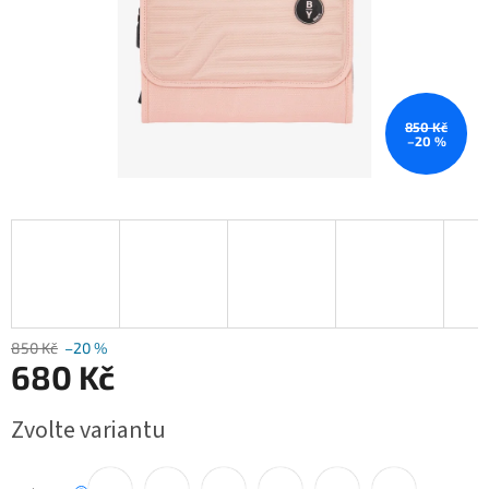
850 Kč
–20 %
850 Kč
–20 %
680 Kč
Měrná
Zvolte variantu
cena: