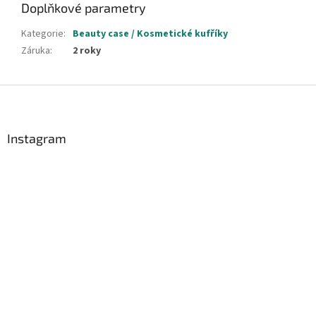
Doplňkové parametry
Kategorie
:
Beauty case / Kosmetické kufříky
Záruka
:
2 roky
Z
á
p
a
Instagram
t
í