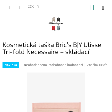
Přejít
NÁKUP
na
CZK
obsah
KOŠÍK
Kosmetická taška Bric’s B|Y Ulisse
Tri-fold Necessaire – skládací
Průměrné
Neohodnoceno
Podrobnosti hodnocení
Značka:
Bric's
Novinka
hodnocení
produktu
je
0,0
z
5
hvězdiček.