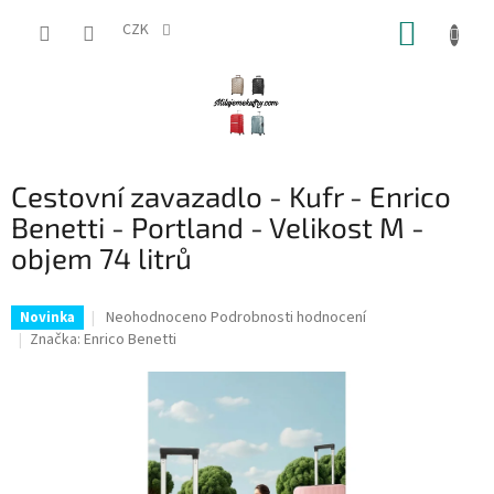
Přejít
NÁKUP
na
CZK
obsah
KOŠÍK
Cestovní zavazadlo - Kufr - Enrico
Benetti - Portland - Velikost M -
objem 74 litrů
Průměrné
Neohodnoceno
Podrobnosti hodnocení
Novinka
hodnocení
Značka:
Enrico Benetti
produktu
je
0,0
z
5
hvězdiček.