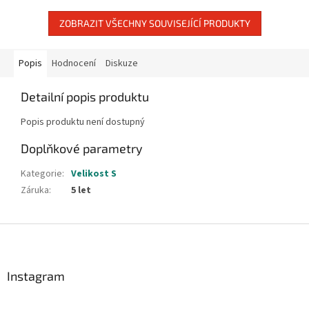
ZOBRAZIT VŠECHNY SOUVISEJÍCÍ PRODUKTY
Popis
Hodnocení
Diskuze
Detailní popis produktu
Popis produktu není dostupný
Doplňkové parametry
Kategorie
:
Velikost S
Záruka
:
5 let
Z
á
p
a
Instagram
t
í