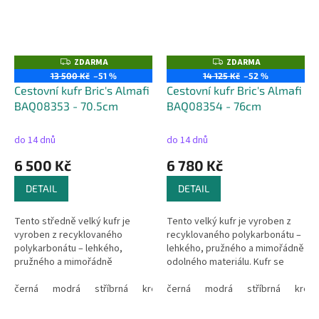
ZDARMA
ZDARMA
Z
Z
D
D
13 500 Kč
–51 %
14 125 Kč
–52 %
A
A
Cestovní kufr Bric's Almafi
Cestovní kufr Bric's Almafi
R
R
M
M
BAQ08353 - 70.5cm
BAQ08354 - 76cm
A
A
do 14 dnů
do 14 dnů
6 500 Kč
6 780 Kč
DETAIL
DETAIL
Tento středně velký kufr je
Tento velký kufr je vyroben z
vyroben z recyklovaného
recyklovaného polykarbonátu –
polykarbonátu – lehkého,
lehkého, pružného a mimořádně
pružného a mimořádně
odolného materiálu. Kufr se
odolného materiálu. Kufr se
otevírá pomocí zipu s dvojitým
otevírá pomocí zipu s dvojitým
černá
modrá
stříbrná
krémová
jezdcem a pogumovanou...
černá
stříbrná/černá
modrá
stříbrná
krém
jezdcem a...