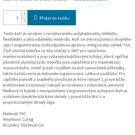
Přidat do košíku
Tento kufr je vyroben z recyklovaného polykarbonátu, lehkého,
flexibilního a ultra odolného materiálu. Kufr se otevírá pomocí dvojitého
zipu s pogumovanou vodoodpudivou úpravou. Integrovaný zámek TSA.
Čtyři otočná kolečka se tiše otáčejí o 360° pro zaručenou
manévrovatelnost a jsou vybavena kuličkovými ložisky, která zajišťují
působivě plynulou jízdu. Kolečka jsou zapuštěná pro maximalizaci
nosnosti kufru. Uvnitř je kufr rozdělen na dvě samostatné přihrádky,
takže každá cesta je dokonale organizovaná. Látková podšívka. Pro
zajištění pohodlí a snadného používání je horní rukojeť z pravé kůže
polstrovaná a zasouvací rukojeť je vyrobena z robustních, pevných
hliníkových trubek s mezipolohami a ergonomickým úchopem. Kufr je
ozdoben charakteristickými detaily z pravé kůže Bric's a
propracovanými detaily loga.
Materiál: PVC
Hmotnost: 2,8 kg
Rozměry: 55x38x20 cm