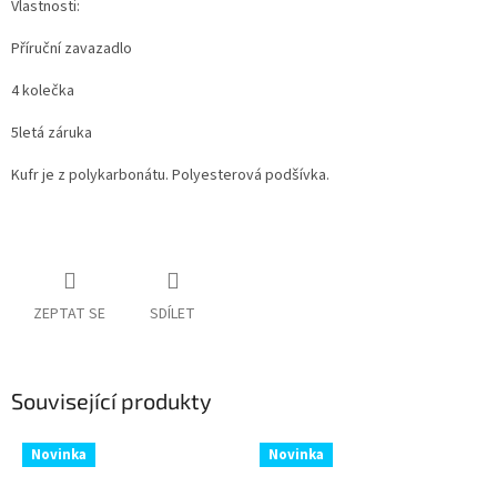
Vlastnosti:
Příruční zavazadlo
4 kolečka
5letá záruka
Kufr je z polykarbonátu. Polyesterová podšívka.
ZEPTAT SE
SDÍLET
Související produkty
Novinka
Novinka