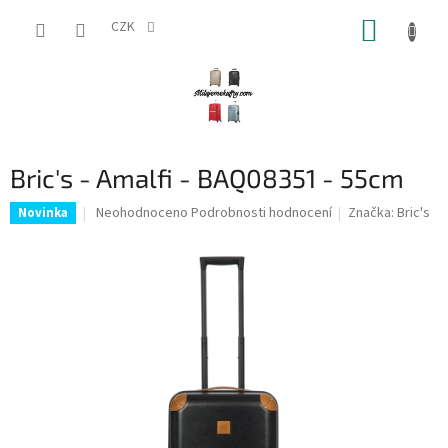
Přejít
NÁKUP
na
CZK
obsah
KOŠÍK
Bric's - Amalfi - BAQ08351 - 55cm
Průměrné
Neohodnoceno
Podrobnosti hodnocení
Značka:
Bric's
Novinka
hodnocení
produktu
je
0,0
z
5
hvězdiček.