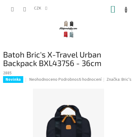
Přejít
NÁKUP
na
CZK
obsah
KOŠÍK
Batoh Bric's X-Travel Urban
Backpack BXL43756 - 36cm
2885
Průměrné
Neohodnoceno
Podrobnosti hodnocení
Značka:
Bric's
Novinka
hodnocení
produktu
je
0,0
z
5
hvězdiček.