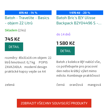
875 Kč
–14 %
1 975 Kč
–20 %
Batoh - Travelite - Basics
Batoh Bric's B|Y Ulisse
- objem 22 Litrů
Backpack B2Y04496 S -
37cm
Skladem
(2 ks)
Průměrné
do 14 dnů
hodnocení
745 Kč
produktu
1 580 Kč
je
DETAIL
5,0
DETAIL
z
rozměry: 45x31x16 cm objem: 22
5
Batoh z kolekce B|Y nabízí vše,
litrů hmotnost: 0,7 kg POPIS
hvězdiček.
co potřebujete pro pracovní
ZAVAZADLA: moderní design
den nebo krátký výlet mimo
praktické kapsy vejde se A4
město. Kombinuje praktičnost
nastavitelné popruhy
se stylovým vzhledem. Je
zelená
mimořádně lehký a odolný,
černá
oranžová
mangová
š
zatímco...
ZOBRAZIT VŠECHNY SOUVISEJÍCÍ PRODUKTY