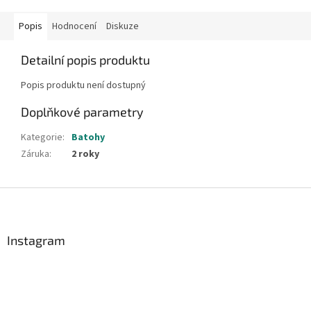
Popis
Hodnocení
Diskuze
Detailní popis produktu
Popis produktu není dostupný
Doplňkové parametry
Kategorie
:
Batohy
Záruka
:
2 roky
Z
á
p
a
Instagram
t
í