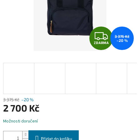
Z
3 375 Kč
–20 %
ZDARMA
D
A
R
M
A
3 375 Kč
–20 %
2 700 Kč
Měrná
Možnosti doručení
cena:
Přidat do košíku