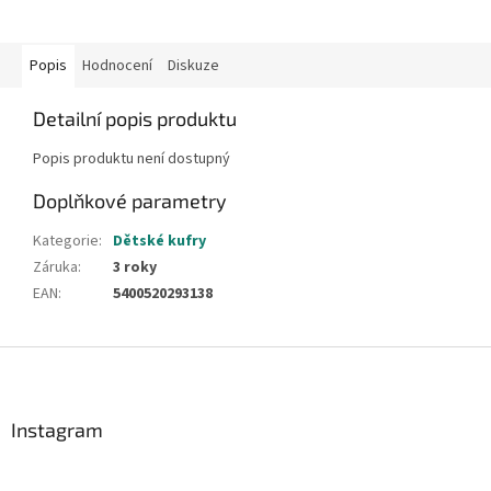
Popis
Hodnocení
Diskuze
Detailní popis produktu
Popis produktu není dostupný
Doplňkové parametry
Kategorie
:
Dětské kufry
Záruka
:
3 roky
EAN
:
5400520293138
Z
á
p
a
Instagram
t
í