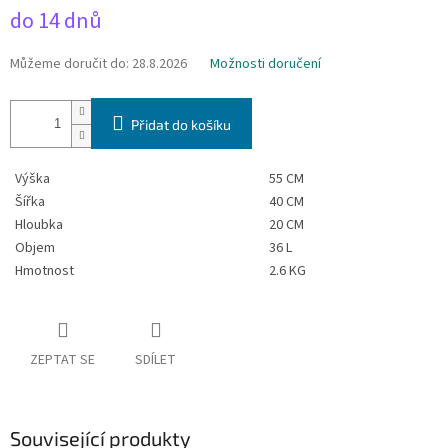
Měrná
do 14 dnů
cena:
Můžeme doručit do:
28.8.2026
Možnosti doručení
Přidat do košíku
Výška
55 CM
Šířka
40 CM
Hloubka
20 CM
Objem
36 L
Hmotnost
2.6 KG
ZEPTAT SE
SDÍLET
Související produkty