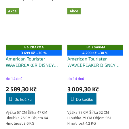
Akce
Akce
ZDARMA
ZDARMA
Z
Z
D
D
3 699 Kč
–30 %
4 299 Kč
–30 %
A
A
American Tourister
American Tourister
R
R
M
M
WAVEBREAKER DISNEY
WAVEBREAKER DISNEY
A
A
SPIN.67/24 TSA MARVEL
SPIN.77/28 TSA MARVEL
FL CAPTAIN AMERICA CITY
FL CAPTAIN AMERICA CITY
do 14 dnů
do 14 dnů
- Objem 64 Litrů
- Objem 96 Litrů
2 589,30 Kč
3 009,30 Kč
Do košíku
Do košíku
Výška 67 CM Šířka 47 CM
Výška 77 CM Šířka 52 CM
Hloubka 26 CM Objem 64 L
Hloubka 29 CM Objem 96 L
Hmotnost 3.6 KG
Hmotnost 4.2 KG