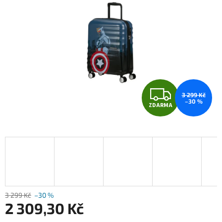
Z
3 299 Kč
–30 %
ZDARMA
D
A
R
M
A
3 299 Kč
–30 %
2 309,30 Kč