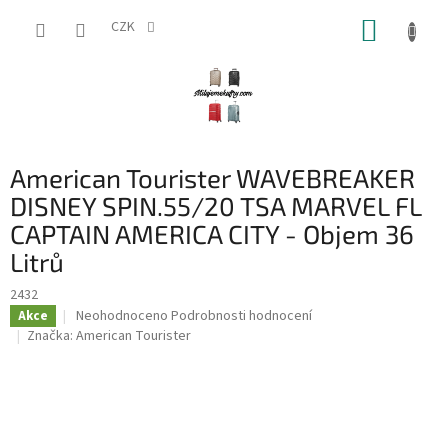
Přejít
NÁKUP
na
CZK
obsah
KOŠÍK
American Tourister WAVEBREAKER
DISNEY SPIN.55/20 TSA MARVEL FL
CAPTAIN AMERICA CITY - Objem 36
Litrů
2432
Průměrné
Neohodnoceno
Podrobnosti hodnocení
Akce
hodnocení
Značka:
American Tourister
produktu
je
0,0
z
5
hvězdiček.