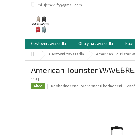
Přejít
milujemekufry@gmail.com
na
obsah
Cestovní zavazadla
Obaly na zavazadla
Kabe
Domů
Cestovní zavazadla
American Tourister W
American Tourister WAVEBRE
1161
Průměrné
Neohodnoceno
Podrobnosti hodnocení
Zna
Akce
hodnocení
produktu
je
0,0
z
5
hvězdiček.