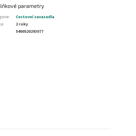
lňkové parametry
gorie
:
Cestovní zavazadla
ka
:
2 roky
5400520293077