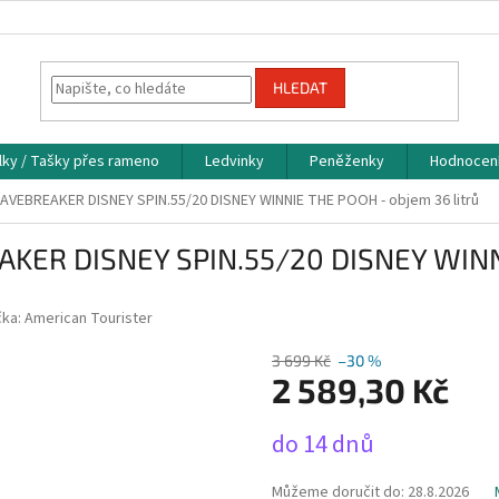
HLEDAT
lky / Tašky přes rameno
Ledvinky
Peněženky
Hodnocen
AVEBREAKER DISNEY SPIN.55/20 DISNEY WINNIE THE POOH - objem 36 litrů
AKER DISNEY SPIN.55/20 DISNEY WINNI
čka:
American Tourister
3 699 Kč
–30 %
2 589,30 Kč
Měrná
do 14 dnů
cena:
Můžeme doručit do:
28.8.2026