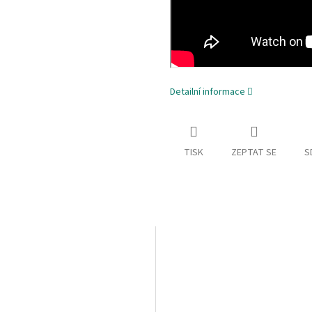
M
A
Detailní informace
TISK
ZEPTAT SE
S