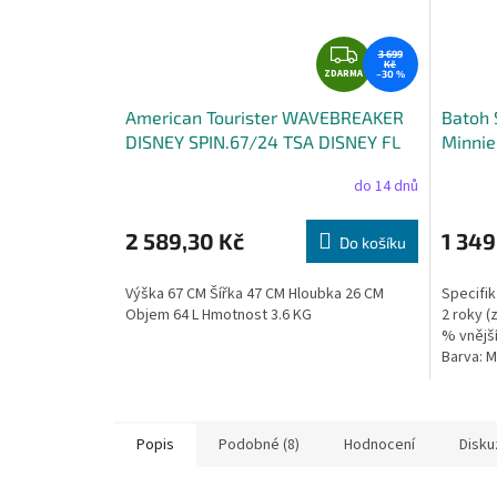
Z
3 699
Kč
ZDARMA
D
–30 %
A
American Tourister WAVEBREAKER
Batoh 
R
DISNEY SPIN.67/24 TSA DISNEY FL
Minnie
M
WINNIE THE POOH - Objem 64 Litrů
zdarm
A
do 14 dnů
2 589,30 Kč
1 349
Do košíku
Výška 67 CM Šířka 47 CM Hloubka 26 CM
Specifik
Objem 64 L Hmotnost 3.6 KG
2 roky (
% vnější
Barva: M
27 × 18 c
Popis
Podobné (8)
Hodnocení
Disku