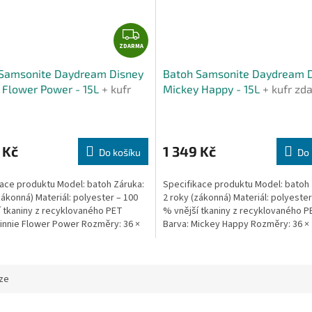
Z
ZDARMA
D
A
Samsonite Daydream Disney
Batoh Samsonite Daydream 
R
 Flower Power - 15L
+ kufr
Mickey Happy - 15L
+ kufr zd
M
a
A
 Kč
1 349 Kč
Do košíku
Do 
ace produktu Model: batoh Záruka:
Specifikace produktu Model: batoh 
zákonná) Materiál: polyester – 100
2 roky (zákonná) Materiál: polyester
 tkaniny z recyklovaného PET
% vnější tkaniny z recyklovaného P
innie Flower Power Rozměry: 36 ×
Barva: Mickey Happy Rozměry: 36 × 
m...
cm Kapacita:...
ze