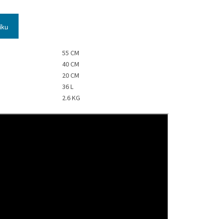
íku
55 CM
40 CM
20 CM
36 L
2.6 KG