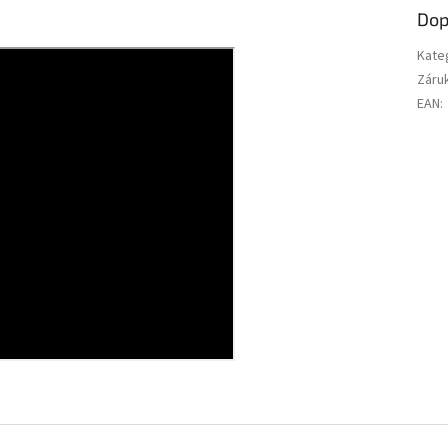
Dop
Kate
Záru
EAN
: