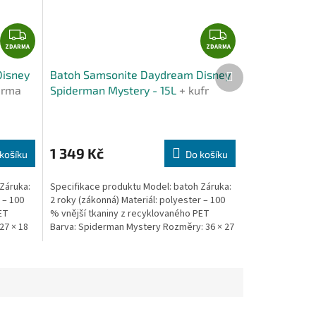
Z
Z
ZDARMA
D
ZDARMA
D
A
A
Další
Disney
Batoh Samsonite Daydream Disney
produkt
R
R
arma
Spiderman Mystery - 15L
+ kufr
M
M
zdarma
A
A
1 349 Kč
košíku
Do košíku
Záruka:
Specifikace produktu Model: batoh Záruka:
 – 100
2 roky (zákonná) Materiál: polyester – 100
ET
% vnější tkaniny z recyklovaného PET
27 × 18
Barva: Spiderman Mystery Rozměry: 36 × 27
× 18 cm...