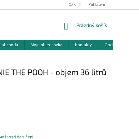
CZK
Přihlášení
NÁKUPNÍ
Prázdný košík
KOŠÍK
í obchodu
Moje objednávka
Kontakty
Obchodní podmín
E THE POOH - objem 36 litrů
Možnosti doručení