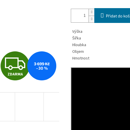
Přidat do koš
Výška
Šířka
Hloubka
Objem
Z
Hmotnost
3 699 Kč
–30 %
ZDARMA
D
A
R