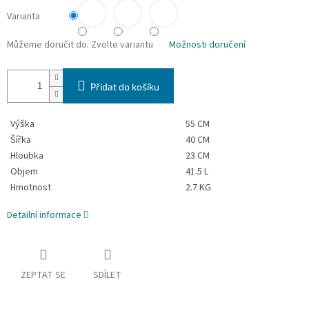
Varianta
Můžeme doručit do:
Zvolte variantu
Možnosti doručení
Přidat do košíku
Výška
55 CM
Šířka
40 CM
Hloubka
23 CM
Objem
41.5 L
Hmotnost
2.7 KG
Detailní informace
ZEPTAT SE
SDÍLET