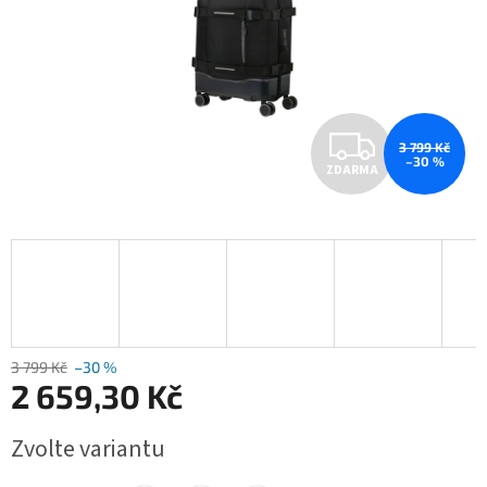
Z
3 799 Kč
–30 %
ZDARMA
D
A
R
M
A
3 799 Kč
–30 %
2 659,30 Kč
Měrná
Zvolte variantu
cena: