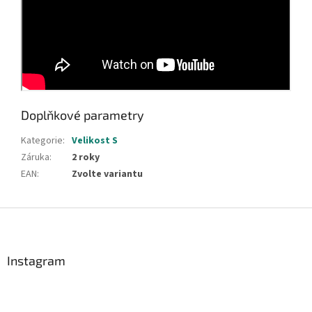
Doplňkové parametry
Kategorie
:
Velikost S
Záruka
:
2 roky
EAN
:
Zvolte variantu
Z
á
p
a
Instagram
t
í