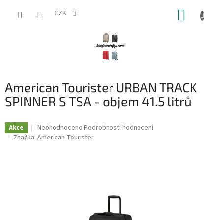
Přejít
NÁKUP
na
CZK
obsah
KOŠÍK
American Tourister URBAN TRACK
SPINNER S TSA - objem 41.5 litrů
Průměrné
Neohodnoceno
Podrobnosti hodnocení
Akce
hodnocení
Značka:
American Tourister
produktu
je
0,0
z
5
hvězdiček.