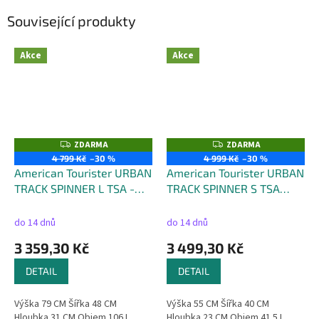
Související produkty
Akce
Akce
ZDARMA
ZDARMA
Z
Z
D
D
4 799 Kč
–30 %
4 999 Kč
–30 %
A
A
American Tourister URBAN
American Tourister URBAN
R
R
M
M
TRACK SPINNER L TSA -
TRACK SPINNER S TSA
A
A
objem 106 litrů
COATED
do 14 dnů
do 14 dnů
3 359,30 Kč
3 499,30 Kč
DETAIL
DETAIL
Výška 79 CM Šířka 48 CM
Výška 55 CM Šířka 40 CM
Hloubka 31 CM Objem 106 L
Hloubka 23 CM Objem 41.5 L