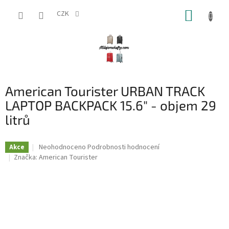
Přejít
NÁKUP
na
CZK
obsah
KOŠÍK
American Tourister URBAN TRACK
LAPTOP BACKPACK 15.6" - objem 29
litrů
Průměrné
Neohodnoceno
Podrobnosti hodnocení
Akce
hodnocení
Značka:
American Tourister
produktu
je
0,0
z
5
hvězdiček.