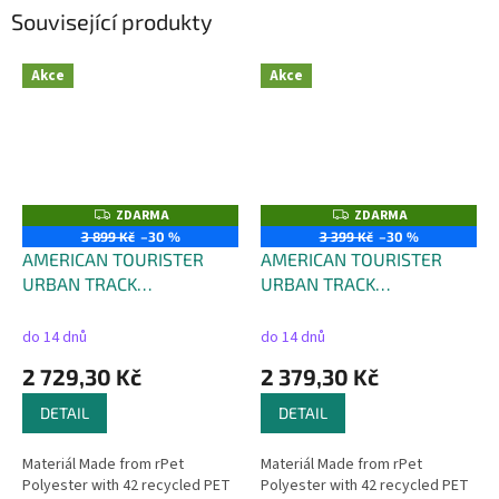
Související produkty
Akce
Akce
ZDARMA
ZDARMA
Z
Z
D
D
3 899 Kč
–30 %
3 399 Kč
–30 %
A
A
AMERICAN TOURISTER
AMERICAN TOURISTER
R
R
M
M
URBAN TRACK
URBAN TRACK
A
A
DUFFLE/WH L - objem 116
DUFFLE/WH M - objem 84
litrů
litrů
do 14 dnů
do 14 dnů
2 729,30 Kč
2 379,30 Kč
DETAIL
DETAIL
Materiál Made from rPet
Materiál Made from rPet
Polyester with 42 recycled PET
Polyester with 42 recycled PET