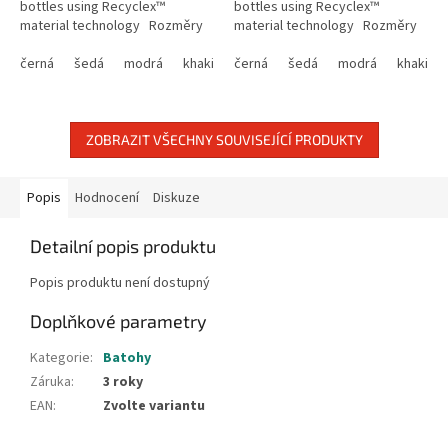
bottles using Recyclex™
bottles using Recyclex™
material technology Rozměry
material technology Rozměry
78.5 x 44 x 43 cm Kapacita...
68 x 40 x 38.5 cm Kapacita 84...
černá
šedá
modrá
khaki
lila
černá
šedá
modrá
khaki
ZOBRAZIT VŠECHNY SOUVISEJÍCÍ PRODUKTY
Popis
Hodnocení
Diskuze
Detailní popis produktu
Popis produktu není dostupný
Doplňkové parametry
Kategorie
:
Batohy
Záruka
:
3 roky
EAN
:
Zvolte variantu