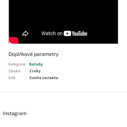
Doplňkové parametry
Kategorie
:
Batohy
Záruka
:
2 roky
EAN
:
Zvolte variantu
Z
á
p
a
Instagram
t
í