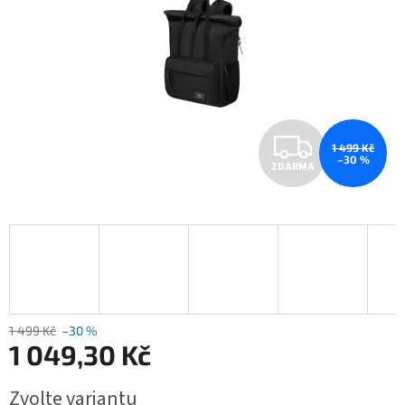
Z
1 499 Kč
–30 %
ZDARMA
D
A
R
M
A
1 499 Kč
–30 %
1 049,30 Kč
Měrná
Zvolte variantu
cena: