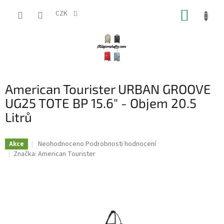
Přejít
NÁKUP
na
CZK
obsah
KOŠÍK
American Tourister URBAN GROOVE
UG25 TOTE BP 15.6" - Objem 20.5
Litrů
Průměrné
Neohodnoceno
Podrobnosti hodnocení
Akce
hodnocení
Značka:
American Tourister
produktu
je
0,0
z
5
hvězdiček.