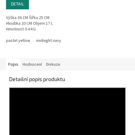
DETAIL
Výška 36 CM Šířka 25 CM
Hloubka 20 CM Objem 17 L
Hmotnost 0.4 KG
pastel yellow
midnight navy
deep ocean
Black
Deep Orchid
Popis
Hodnocení
Diskuze
Detailní popis produktu