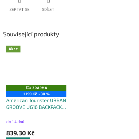
ZEPTAT SE
SDÍLET
Související produkty
Akce
ZDARMA
Z
D
1 199 Kč
–30 %
A
American Tourister URBAN
R
M
GROOVE UG16 BACKPACK
A
CITY - objem 17 litrů
do 14 dnů
839,30 Kč