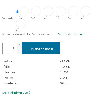
Varianta
Můžeme doručit do:
Zvolte variantu
Možnosti doručení
Přidat do košíku
Výška
42.5 CM
Šířka
30.5 CM
Hloubka
21 CM
Objem
20.5 L
Hmotnost
0.6 KG
Detailní informace