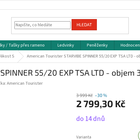
HLEDAT
lky / Tašky přes rameno
Ledvinky
Peněženky
Hodnocen
likost S
American Tourister STARVIBE SPINNER 55/20 EXP TSA LTD - ob
 SPINNER 55/20 EXP TSA LTD - objem 37
čka:
American Tourister
3 999 Kč
–30 %
2 799,30 Kč
Měrná
do 14 dnů
cena:
Varianta