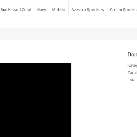
ic Peach
Sun Kissed Coral
Electric Lemon
Navy
Metallic Surf Blue
Digital Lavender
Azzurro Speckles
Metallic Banana
Metallic Peach
Cream Speckl
Electri
Dop
Kate
Záru
EAN
: