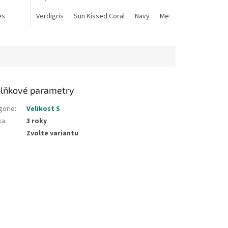
es
c Lemon
Digital Lavender
Verdigris
Sun Kissed Coral
Metallic Banana
Navy
Pastel Lavender
Metallic Surf Blue
M
lňkové parametry
gorie
:
Velikost S
ka
:
3 roky
Zvolte variantu