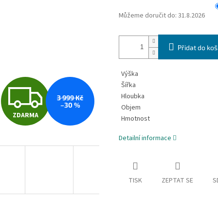
Můžeme doručit do:
31.8.2026
Přidat do koš
Výška
Z
Šířka
Hloubka
3 999 Kč
–30 %
Objem
ZDARMA
D
Hmotnost
Detailní informace
A
TISK
ZEPTAT SE
S
R