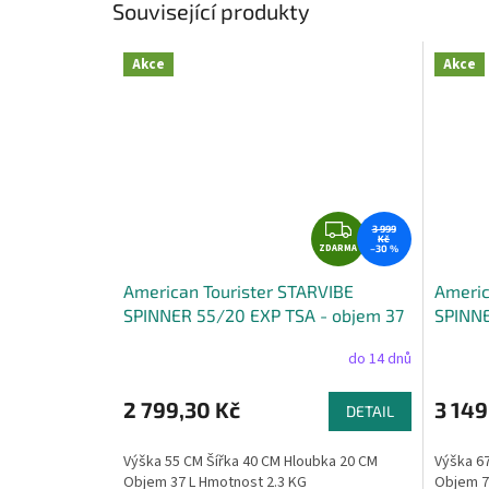
Související produkty
Akce
Akce
Z
3 999
Kč
ZDARMA
D
–30 %
A
American Tourister STARVIBE
Americ
R
SPINNER 55/20 EXP TSA - objem 37
SPINNE
M
litrů
litrů
A
do 14 dnů
2 799,30 Kč
3 149
DETAIL
Výška 55 CM Šířka 40 CM Hloubka 20 CM
Výška 67
Objem 37 L Hmotnost 2.3 KG
Objem 7