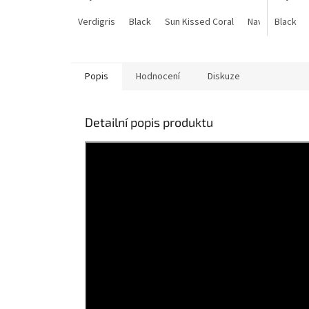
Verdigris
Black
Sun Kissed Coral
Navy
Black
Metall
Popis
Hodnocení
Diskuze
Detailní popis produktu