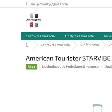
Přejít
milujemekufry@gmail.com
na
obsah
Cestovní zavazadla
Obaly na zavazadla
Kabe
Domů
Cestovní zavazadla
Skořepinová
Ve
American Tourister STARVIBE
Průměrné
Neohodnoceno
Podrobnosti hodnocení
Zna
Akce
hodnocení
produktu
je
0,0
z
5
hvězdiček.