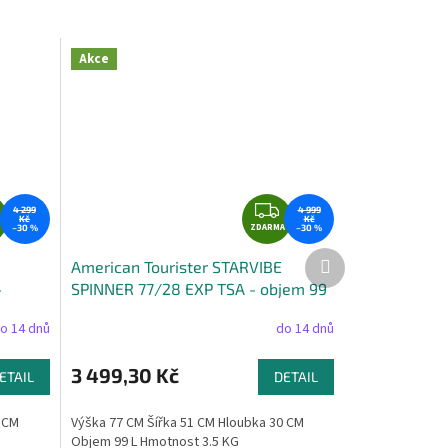
Akce
Z
Z
4 299
4 999
Kč
Kč
D
ZDARMA
D
–30 %
–30 %
A
A
Další
American Tourister STARVIBE
produkt
R
R
-
SPINNER 77/28 EXP TSA - objem 99
M
M
litrů
A
A
o 14 dnů
do 14 dnů
3 499,30 Kč
ETAIL
DETAIL
7 CM
Výška 77 CM Šířka 51 CM Hloubka 30 CM
Objem 99 L Hmotnost 3.5 KG