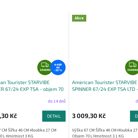
M
Akce
A
Z
4 499
Kč
ZDARMA
D
ZDARMA
–30 %
A
an Tourister STARVIBE
American Tourister STARVIBE
R
R 67/24 EXP TSA - objem 70
SPINNER 67/24 EXP TSA LTD 
M
objem 70 litrů
A
do 14 dnů
d
,30 Kč
3 009,30 Kč
DETAIL
D
 CM Šířka 46 CM Hloubka 27 CM
Výška 67 CM Šířka 46 CM Hloubka 2
0 L Hmotnost 3 KG
Objem 70 L Hmotnost 3.1 KG