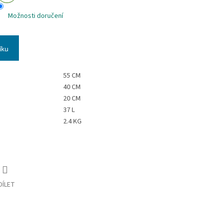
Možnosti doručení
íku
55 CM
40 CM
20 CM
37 L
2.4 KG
DÍLET