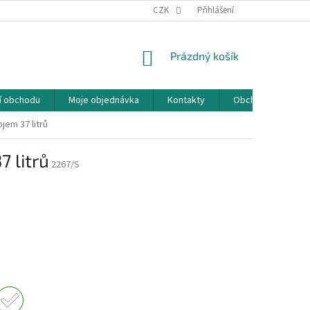
CZK
Přihlášení
NÁKUPNÍ
Prázdný košík
KOŠÍK
í obchodu
Moje objednávka
Kontakty
Obchodní podmín
jem 37 litrů
 litrů
2267/S