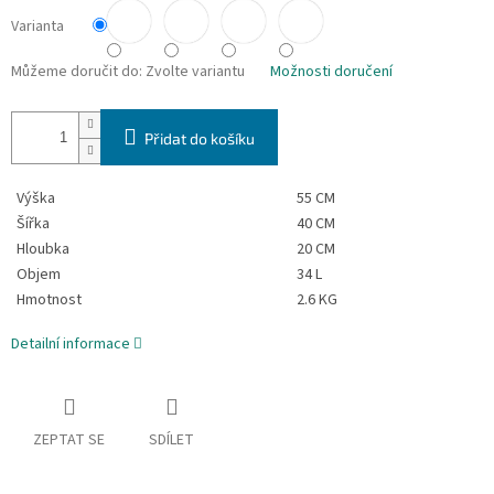
Varianta
Můžeme doručit do:
Zvolte variantu
Možnosti doručení
Přidat do košíku
Výška
55 CM
Šířka
40 CM
Hloubka
20 CM
Objem
34 L
Hmotnost
2.6 KG
Detailní informace
ZEPTAT SE
SDÍLET