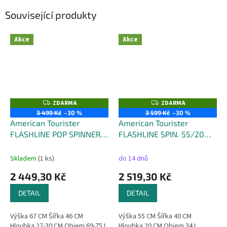
Související produkty
Akce
Akce
ZDARMA
ZDARMA
Z
Z
D
D
3 499 Kč
–30 %
3 599 Kč
–30 %
A
A
American Tourister
American Tourister
R
R
M
M
FLASHLINE POP SPINNER
FLASHLINE SPIN. 55/20
A
A
67/24 EXP TSA - objem 75
FRONTLOADER - objem 34
litrů
litrů
Skladem
(1 ks)
do 14 dnů
2 449,30 Kč
2 519,30 Kč
DETAIL
DETAIL
Výška 67 CM Šířka 46 CM
Výška 55 CM Šířka 40 CM
Hloubka 27-30 CM Objem 69-75 L
Hloubka 20 CM Objem 34 L