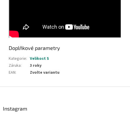
Doplňkové parametry
Kategorie
:
Velikost S
Záruka
:
3 roky
EAN
:
Zvolte variantu
Z
á
p
a
Instagram
t
í