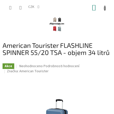
Přejít
NÁKUP
na
CZK
obsah
KOŠÍK
American Tourister FLASHLINE
SPINNER 55/20 TSA - objem 34 litrů
Průměrné
Neohodnoceno
Podrobnosti hodnocení
Akce
hodnocení
Značka:
American Tourister
produktu
je
0,0
z
5
hvězdiček.