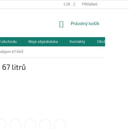
CZK
Přihlášení
NÁKUPNÍ
Prázdný košík
KOŠÍK
í obchodu
Moje objednávka
Kontakty
Obchodní podmín
bjem 67 litrů
67 litrů