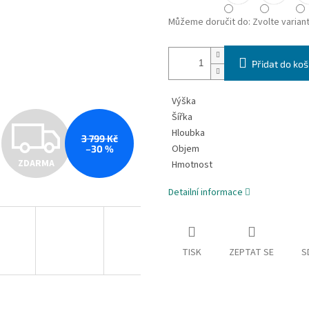
Můžeme doručit do:
Zvolte varian
Přidat do koš
Výška
Šířka
Z
Hloubka
3 799 Kč
Objem
–30 %
ZDARMA
Hmotnost
D
Detailní informace
A
TISK
ZEPTAT SE
S
R