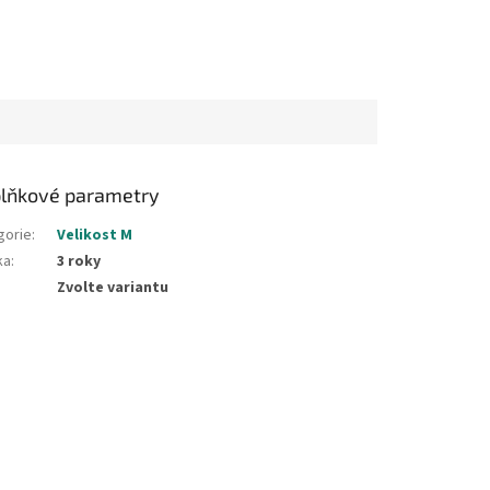
lue
Sunset Coral
lňkové parametry
gorie
:
Velikost M
ka
:
3 roky
Zvolte variantu