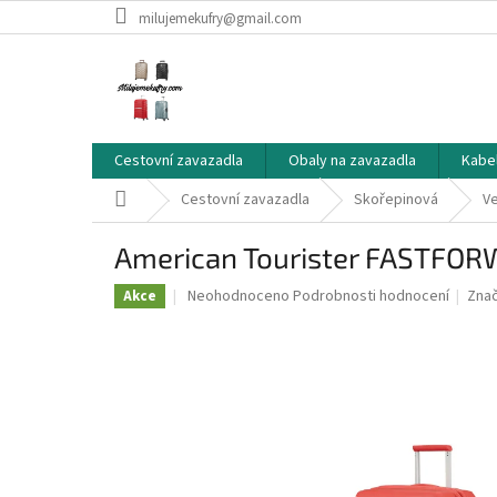
Přejít
milujemekufry@gmail.com
na
obsah
Cestovní zavazadla
Obaly na zavazadla
Kabe
Domů
Cestovní zavazadla
Skořepinová
Ve
American Tourister FASTFOR
Průměrné
Neohodnoceno
Podrobnosti hodnocení
Zna
Akce
hodnocení
produktu
je
0,0
z
5
hvězdiček.