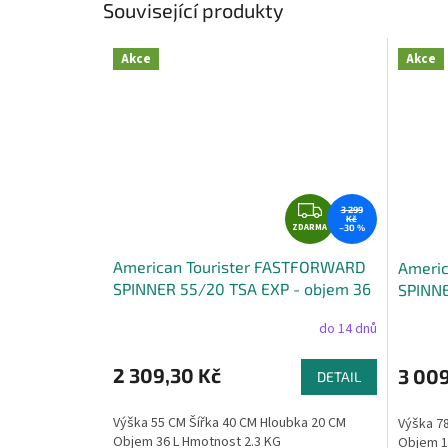
Související produkty
Akce
Akce
Z
3 299
Kč
ZDARMA
D
–30 %
A
American Tourister FASTFORWARD
Ameri
R
SPINNER 55/20 TSA EXP - objem 36
SPINNE
M
litrů
108 lit
A
do 14 dnů
2 309,30 Kč
3 009
DETAIL
Výška 55 CM Šířka 40 CM Hloubka 20 CM
Výška 78
Objem 36 L Hmotnost 2.3 KG
Objem 1