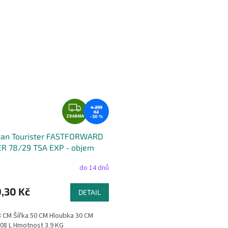
M
A
Z
4 299
Kč
ZDARMA
D
–30 %
A
can Tourister FASTFORWARD
R
R 78/29 TSA EXP - objem
M
rů
A
do 14 dnů
,30 Kč
DETAIL
 CM Šířka 50 CM Hloubka 30 CM
08 L Hmotnost 3.9 KG