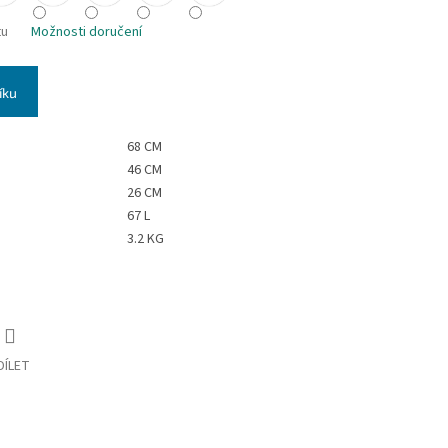
tu
Možnosti doručení
íku
68 CM
46 CM
26 CM
67 L
3.2 KG
DÍLET