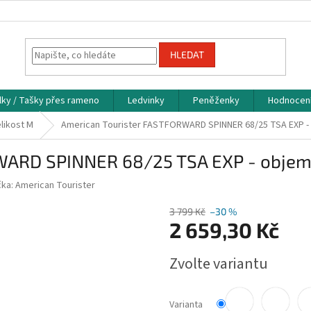
HLEDAT
lky / Tašky přes rameno
Ledvinky
Peněženky
Hodnocen
likost M
American Tourister FASTFORWARD SPINNER 68/25 TSA EXP - o
WARD SPINNER 68/25 TSA EXP - objem 
čka:
American Tourister
3 799 Kč
–30 %
2 659,30 Kč
Měrná
Zvolte variantu
cena:
Varianta