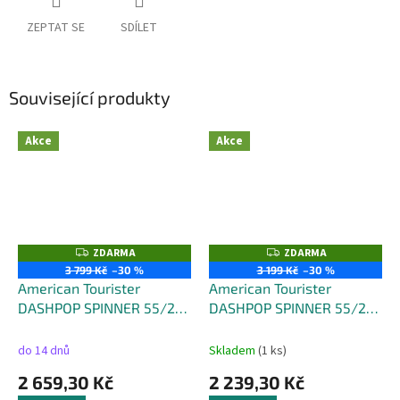
ZEPTAT SE
SDÍLET
Související produkty
Akce
Akce
ZDARMA
ZDARMA
Z
Z
D
D
3 799 Kč
–30 %
3 199 Kč
–30 %
A
A
American Tourister
American Tourister
R
R
M
M
DASHPOP SPINNER 55/20
DASHPOP SPINNER 55/20
A
A
EXP FRONTL. - objem 42
EXP TSA - objem 41 litrů
litrů
do 14 dnů
Skladem
(1 ks)
2 659,30 Kč
2 239,30 Kč