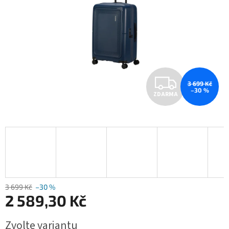
Z
3 699 Kč
–30 %
ZDARMA
D
A
R
M
A
3 699 Kč
–30 %
2 589,30 Kč
Měrná
Zvolte variantu
cena: