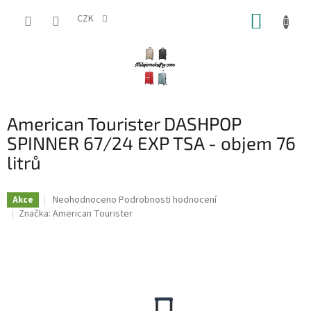
Přejít
NÁKUP
na
CZK
obsah
KOŠÍK
American Tourister DASHPOP
SPINNER 67/24 EXP TSA - objem 76
litrů
Průměrné
Neohodnoceno
Podrobnosti hodnocení
Akce
hodnocení
Značka:
American Tourister
produktu
je
0,0
z
5
hvězdiček.