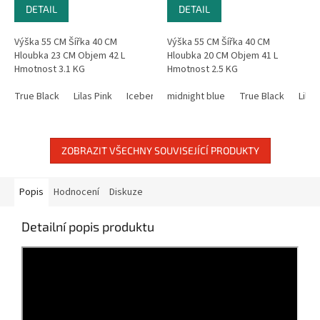
DETAIL
DETAIL
Výška 55 CM Šířka 40 CM
Výška 55 CM Šířka 40 CM
Hloubka 23 CM Objem 42 L
Hloubka 20 CM Objem 41 L
Hmotnost 3.1 KG
Hmotnost 2.5 KG
True Black
Lilas Pink
Iceberg Green
midnight blue
True Black
Lilas
ZOBRAZIT VŠECHNY SOUVISEJÍCÍ PRODUKTY
Popis
Hodnocení
Diskuze
Detailní popis produktu