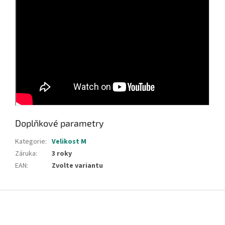
Doplňkové parametry
Kategorie
:
Velikost M
Záruka
:
3 roky
EAN
:
Zvolte variantu
Z
á
p