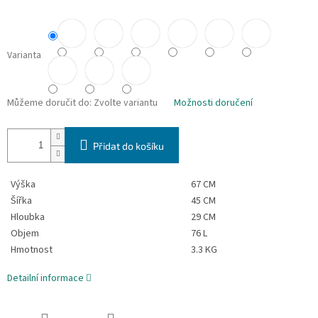
Varianta
Můžeme doručit do:
Zvolte variantu
Možnosti doručení
Přidat do košíku
Výška
67 CM
Šířka
45 CM
Hloubka
29 CM
Objem
76 L
Hmotnost
3.3 KG
Detailní informace