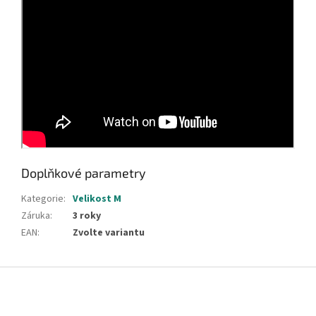
Doplňkové parametry
Kategorie
:
Velikost M
Záruka
:
3 roky
EAN
:
Zvolte variantu
Z
á
p