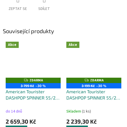
ZEPTAT SE
SDÍLET
Související produkty
Akce
Akce
ZDARMA
ZDARMA
Z
Z
D
D
3 799 Kč
–30 %
3 199 Kč
–30 %
A
A
American Tourister
American Tourister
R
R
M
M
DASHPOP SPINNER 55/20
DASHPOP SPINNER 55/20
A
A
EXP FRONTL. - objem 42
EXP TSA - objem 41 litrů
litrů
do 14 dnů
Skladem
(1 ks)
2 659,30 Kč
2 239,30 Kč