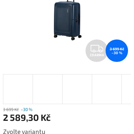
Z
3 699 Kč
–30 %
ZDARMA
D
A
R
M
A
3 699 Kč
–30 %
2 589,30 Kč
Měrná
Zvolte variantu
cena: