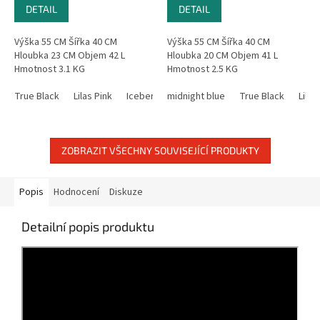
DETAIL
DETAIL
Výška 55 CM Šířka 40 CM
Výška 55 CM Šířka 40 CM
Hloubka 23 CM Objem 42 L
Hloubka 20 CM Objem 41 L
Hmotnost 3.1 KG
Hmotnost 2.5 KG
True Black
Lilas Pink
Iceberg Green
midnight blue
True Black
Lilas
ZOBRAZIT VŠECHNY SOUVISEJÍCÍ PRODUKTY
Popis
Hodnocení
Diskuze
Detailní popis produktu