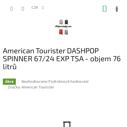
Přejít
NÁKUP
na
CZK
obsah
KOŠÍK
American Tourister DASHPOP
SPINNER 67/24 EXP TSA - objem 76
litrů
Průměrné
Neohodnoceno
Podrobnosti hodnocení
Akce
hodnocení
Značka:
American Tourister
produktu
je
0,0
z
5
hvězdiček.