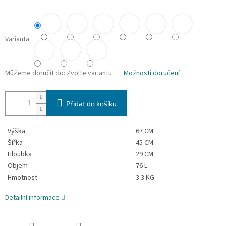
Varianta
Můžeme doručit do:
Zvolte variantu
Možnosti doručení
Přidat do košíku
Výška
67 CM
Šířka
45 CM
Hloubka
29 CM
Objem
76 L
Hmotnost
3.3 KG
Detailní informace