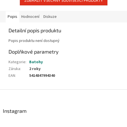
ZOBRAZIT VŠECHNY SOUVISEJÍCÍ PRODUKTY
Popis
Hodnocení
Diskuze
Detailní popis produktu
Popis produktu není dostupný
Doplňkové parametry
Kategorie
:
Batohy
Záruka
:
2 roky
EAN
:
5414847994340
Z
á
p
a
Instagram
t
í