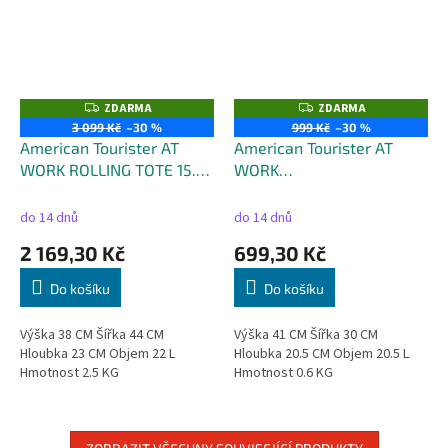
ZDARMA
ZDARMA
Z
Z
D
D
3 099 Kč
–30 %
999 Kč
–30 %
A
A
American Tourister AT
American Tourister AT
R
R
M
M
WORK ROLLING TOTE 15.6"
WORK
A
A
- Objem 22 Litrů
LAPT.BACKP.13.3"-14.1" -
Objem 20.5 Litrů
do 14 dnů
do 14 dnů
2 169,30 Kč
699,30 Kč
Do košíku
Do košíku
Výška 38 CM Šířka 44 CM
Výška 41 CM Šířka 30 CM
Hloubka 23 CM Objem 22 L
Hloubka 20.5 CM Objem 20.5 L
Hmotnost 2.5 KG
Hmotnost 0.6 KG