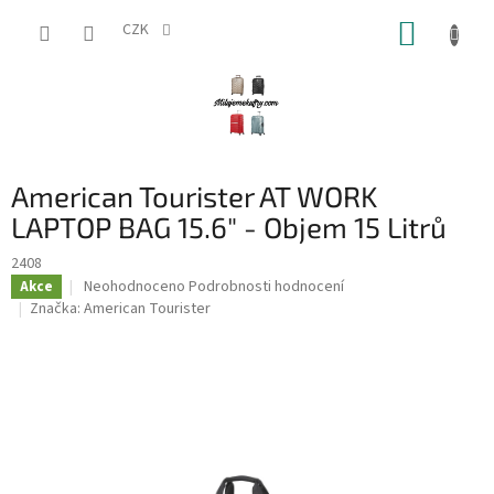
Přejít
NÁKUP
na
CZK
obsah
KOŠÍK
American Tourister AT WORK
LAPTOP BAG 15.6" - Objem 15 Litrů
2408
Průměrné
Neohodnoceno
Podrobnosti hodnocení
Akce
hodnocení
Značka:
American Tourister
produktu
je
0,0
z
5
hvězdiček.