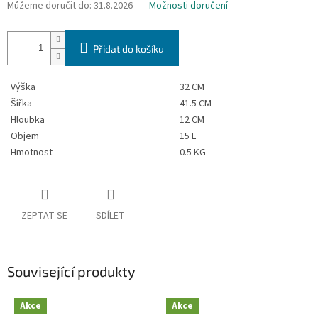
Můžeme doručit do:
31.8.2026
Možnosti doručení
Přidat do košíku
Výška
32 CM
Šířka
41.5 CM
Hloubka
12 CM
Objem
15 L
Hmotnost
0.5 KG
ZEPTAT SE
SDÍLET
Související produkty
Akce
Akce